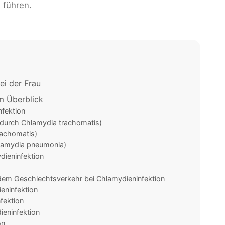
führen.
ei der Frau
m Überblick
fektion
durch Chlamydia trachomatis)
achomatis)
lamydia pneumonia)
dieninfektion
em Geschlechtsverkehr bei Chlamydieninfektion
eninfektion
fektion
eninfektion
on