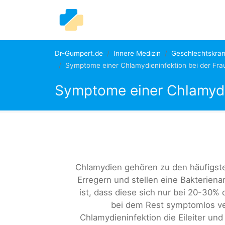
Dr-Gumpert.de
Innere Medizin
Geschlechtskran
Symptome einer Chlamydieninfektion bei der Fra
Symptome einer Chlamydie
Chlamydien gehören zu den häufigste
Erregern und stellen eine Bakterienar
ist, dass diese sich nur bei 20-30
bei dem Rest symptomlos ve
Chlamydieninfektion die Eileiter und