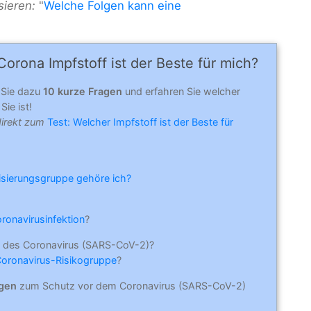
sieren:
"
Welche Folgen kann eine
orona Impfstoff ist der Beste für mich?
 Sie dazu
10 kurze Fragen
und erfahren Sie welcher
Sie ist!
direkt zum
Test: Welcher Impfstoff ist der Beste für
risierungsgruppe gehöre ich?
oronavirusinfektion
?
 des Coronavirus (SARS-CoV-2)?
Coronavirus-Risikogruppe
?
ngen
zum Schutz vor dem Coronavirus (SARS-CoV-2)