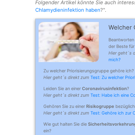
Folgender Artikel könnte Sie auch interes
Chlamydieninfektion haben
?".
Welcher C
Beantworten
der Beste für 
Hier geht´s 
mich?
Zu welcher Priorisierungsgruppe gehöre ich?
Hier geht´s direkt zum
Test: Zu welcher Prio
Leiden Sie an einer
Coronavirusinfektion
?
Hier geht´s direkt zum
Test: Habe ich eine C
Gehören Sie zu einer
Risikogruppe
bezüglich
Hier geht´s direkt zum
Test: Gehöre ich zur 
Wie gut halten Sie die
Sicherheitsvorkehru
ein?