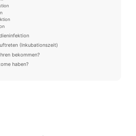
ktion
on
ktion
on
ieninfektion
ftreten (Inkubationszeit)
ahren bekommen?
ptome haben?