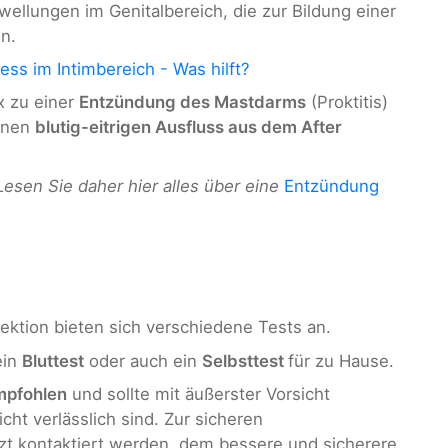
llungen im Genitalbereich, die zur Bildung einer
n.
ess im Intimbereich - Was hilft?
x zu einer
Entzündung des Mastdarms
(Proktitis)
einen
blutig-eitrigen Ausfluss aus dem After
Lesen Sie daher hier alles über eine
Entzündung
ektion bieten sich verschiedene Tests an.
ein
Bluttest
oder auch ein
Selbsttest
für zu Hause.
empfohlen
und sollte mit äußerster Vorsicht
ht verlässlich sind. Zur sicheren
Arzt kontaktiert werden, dem bessere und sicherere