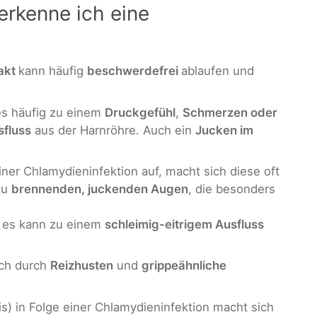
rkenne ich eine
rakt
kann häufig
beschwerdefrei
ablaufen und
es häufig zu einem
Druckgefühl
,
Schmerzen oder
sfluss
aus der Harnröhre. Auch ein
Jucken im
iner Chlamydieninfektion auf, macht sich diese oft
zu
brennenden, juckenden Augen
, die besonders
es kann zu einem
schleimig-eitrigem Ausfluss
ch durch
Reizhusten
und
grippeähnliche
is) in Folge einer Chlamydieninfektion macht sich