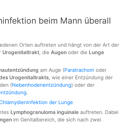
infektion beim Mann überall
iedenen Orten auftreten und hängt von der Art der
r
Urogenitaltrakt
, die
Augen
oder die
Lunge
hautentzündung
am Auge (
Paratrachom
oder
es Urogenitaltrakts,
wie einer Entzündung der
den (
Nebenhodenentzündung
) oder der
entzündung
.
Chlamydieninfektion der Lunge
nntes
Lymphogranuloma inguinale
auftreten. Dabei
ungen
im Genitalbereich, die sich nach zwei