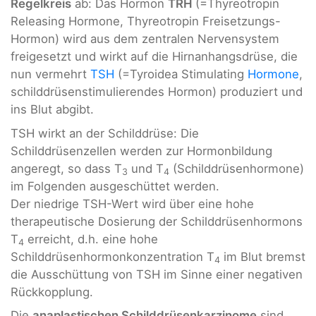
Regelkreis
ab: Das Hormon
TRH
(=Thyreotropin
Releasing Hormone, Thyreotropin Freisetzungs-
Hormon) wird aus dem zentralen Nervensystem
freigesetzt und wirkt auf die Hirnanhangsdrüse, die
nun vermehrt
TSH
(=Tyroidea Stimulating
Hormone
,
schilddrüsenstimulierendes Hormon) produziert und
ins Blut abgibt.
TSH wirkt an der Schilddrüse: Die
Schilddrüsenzellen werden zur Hormonbildung
angeregt, so dass T
und T
(Schilddrüsenhormone)
3
4
im Folgenden ausgeschüttet werden.
Der niedrige TSH-Wert wird über eine hohe
therapeutische Dosierung der Schilddrüsenhormons
T
erreicht, d.h. eine hohe
4
Schilddrüsenhormonkonzentration T
im Blut bremst
4
die Ausschüttung von TSH im Sinne einer negativen
Rückkopplung.
Die
anaplastischen Schilddrüsenkarzinome
sind