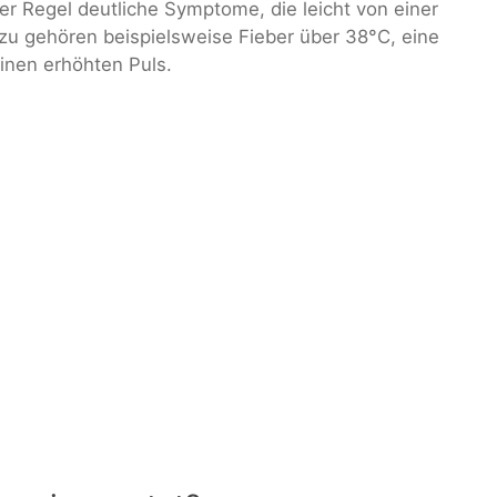
r Regel deutliche Symptome, die leicht von einer
u gehören beispielsweise Fieber über 38°C, eine
inen erhöhten Puls.