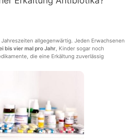
er Erkältung Antibiotika?
n Jahreszeiten allgegenwärtig. Jeden Erwachsenen
i bis vier mal pro Jahr
, Kinder sogar noch
edikamente, die eine Erkältung zuverlässig