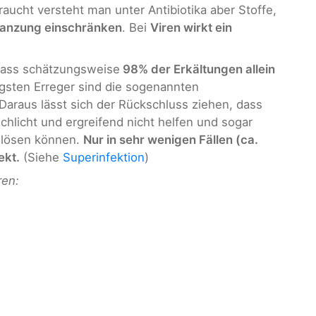
ucht versteht man unter Antibiotika aber Stoffe,
lanzung einschränken
. Bei
Viren wirkt ein
 dass schätzungsweise
98% der Erkältungen allein
gsten Erreger sind die sogenannten
 Daraus lässt sich der Rückschluss ziehen, dass
schlicht und ergreifend nicht helfen und sogar
lösen können.
Nur in sehr wenigen Fällen (ca.
ekt.
(Siehe
Superinfektion
)
ren: