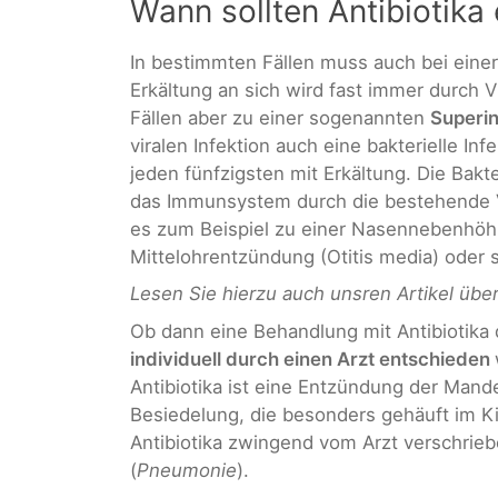
Wann sollten Antibiotika
In bestimmten Fällen muss auch bei einer 
Erkältung an sich wird fast immer durch V
Fällen aber zu einer sogenannten
Superin
viralen Infektion auch eine bakterielle I
jeden fünfzigsten mit Erkältung. Die Bak
das Immunsystem durch die bestehende V
es zum Beispiel zu einer Nasennebenhöh
Mittelohrentzündung (Otitis media) oder 
Lesen Sie hierzu auch unsren Artikel über
Ob dann eine Behandlung mit Antibiotika
individuell durch einen Arzt entschieden
Antibiotika ist eine Entzündung der Mande
Besiedelung, die besonders gehäuft im 
Antibiotika zwingend vom Arzt verschri
(
Pneumonie
).