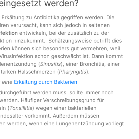
 eingesetzt werden?
Erkältung zu Antibiotika gegriffen werden. Die
iren verursacht, kann sich jedoch in seltenen
fektion
entwickeln, bei der zusätzlich zu der
nfektion hinzukommt. Schätzungsweise betrifft dies
terien können sich besonders gut vermehren, weil
irusinfektion schon geschwächt ist. Dann kommt
lenentzündung (
Sinusitis
), einer Bronchitis, einer
starken Halsschmerzen (
Pharyngitis
).
 eine
Erkältung durch Bakterien
 durchgeführt werden muss, sollte immer noch
werden. Häufiger Verschreibungsgrund für
ln (
Tonsillitis
) wegen einer bakteriellen
Kindesalter vorkommt. Außerdem müssen
eben werden, wenn eine Lungenentzündung vorliegt