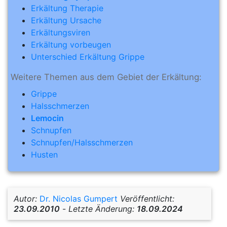
Erkältung Therapie
Erkältung Ursache
Erkältungsviren
Erkältung vorbeugen
Unterschied Erkältung Grippe
Weitere Themen aus dem Gebiet der Erkältung:
Grippe
Halsschmerzen
Lemocin
Schnupfen
Schnupfen/Halsschmerzen
Husten
Autor:
Dr. Nicolas Gumpert
Veröffentlicht:
23.09.2010
-
Letzte Änderung:
18.09.2024