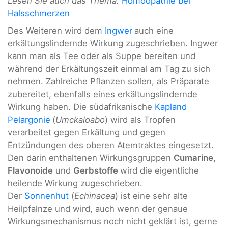
Lesen Sie auch das Thema:
Homöopathie bei
Halsschmerzen
Des Weiteren wird dem
Ingwer
auch eine
erkältungslindernde Wirkung zugeschrieben. Ingwer
kann man als Tee oder als Suppe bereiten und
während der Erkältungszeit einmal am Tag zu sich
nehmen. Zahlreiche Pflanzen sollen, als Präparate
zubereitet, ebenfalls eines erkältungslindernde
Wirkung haben. Die südafrikanische
Kapland
Pelargonie
(
Umckaloabo
) wird als Tropfen
verarbeitet gegen Erkältung und gegen
Entzündungen des oberen Atemtraktes eingesetzt.
Den darin enthaltenen Wirkungsgruppen
Cumarine,
Flavonoide
und
Gerbstoffe
wird die eigentliche
heilende Wirkung zugeschrieben.
Der
Sonnenhut
(
Echinacea
) ist eine sehr alte
Heilpfalnze und wird, auch wenn der genaue
Wirkungsmechanismus noch nicht geklärt ist, gerne