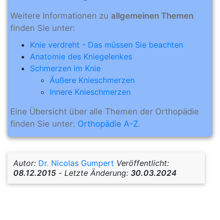
Weitere Informationen zu
allgemeinen
Themen
finden Sie unter:
Knie verdreht - Das müssen Sie beachten
Anatomie des Kniegelenkes
Schmerzen im Knie
Äußere Knieschmerzen
Innere Knieschmerzen
Eine Übersicht über alle Themen der Orthopädie
finden Sie unter:
Orthopädie A-Z
.
Autor:
Dr. Nicolas Gumpert
Veröffentlicht:
08.12.2015
-
Letzte Änderung:
30.03.2024