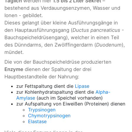
Täglich
werden hier
1.5 bis 2 Liter Sekret
–
bestehend aus Verdauungsenzymen, Wasser und
Ionen - gebildet.
Dieses gelangt über kleine Ausführungsgänge in
den Hauptausführungsgang (
Ductus pancreaticus
-
Bauchspeicheldrüsengang), welcher in einen Teil
des Dünndarms, den Zwölffingerdarm (
Duodenum
),
mündet.
Die von der Bauchspeicheldrüse produzierten
Enzyme
dienen der Spaltung der drei
Hauptbestandteile der Nahrung:
zur Fettspaltung dient die
Lipase
zur Kohlenhydratspaltung dient die
Alpha-
Amylase
(auch im Speichel vorhanden)
zur Aufspaltung von Eiweißen (Proteinen) dienen
Trypsinogen
Chymotrypsinogen
Elastase