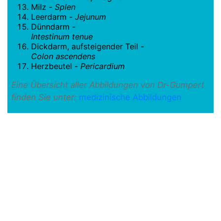
Milz -
Splen
Leerdarm -
Jejunum
Dünndarm -
Intestinum tenue
Dickdarm, aufsteigender Teil -
Colon ascendens
Herzbeutel -
Pericardium
Eine Übersicht aller Abbildungen von Dr-Gumpert
finden Sie unter:
medizinische Abbildungen