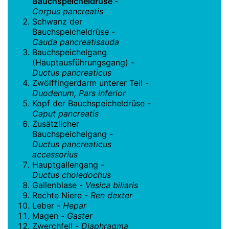
Bauchspeicheldrüse -
Corpus pancreatis
Schwanz der
Bauchspeicheldrüse -
Cauda pancreatisauda
Bauchspeichelgang
(Hauptausführungsgang) -
Ductus pancreaticus
Zwölffingerdarm unterer Teil -
Duodenum, Pars inferior
Kopf der Bauchspeicheldrüse -
Caput pancreatis
Zusätzlicher
Bauchspeichelgang -
Ductus pancreaticus
accessorius
Hauptgallengang -
Ductus choledochus
Gallenblase -
Vesica biliaris
Rechte Niere -
Ren dexter
Leber -
Hepar
Magen -
Gaster
Zwerchfell -
Diaphragma