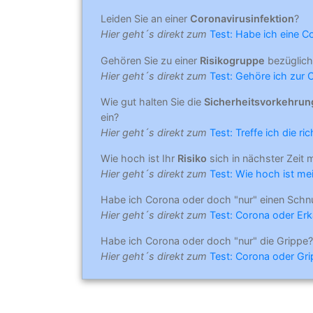
Leiden Sie an einer
Coronavirusinfektion
?
Hier geht´s direkt zum
Test: Habe ich eine C
Gehören Sie zu einer
Risikogruppe
bezüglich
Hier geht´s direkt zum
Test: Gehöre ich zur 
Wie gut halten Sie die
Sicherheitsvorkehru
ein?
Hier geht´s direkt zum
Test: Treffe ich die r
Wie hoch ist Ihr
Risiko
sich in nächster Zeit 
Hier geht´s direkt zum
Test: Wie hoch ist mei
Habe ich Corona oder doch "nur" einen Schn
Hier geht´s direkt zum
Test: Corona oder Erk
Habe ich Corona oder doch "nur" die Grippe?
Hier geht´s direkt zum
Test: Corona oder Gr