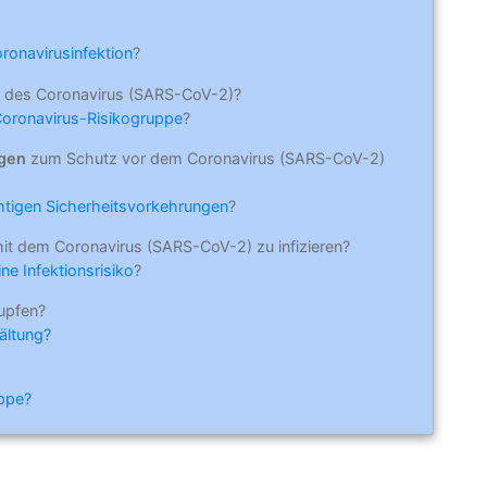
oronavirusinfektion
?
 des Coronavirus (SARS-CoV-2)?
Coronavirus-Risikogruppe
?
ngen
zum Schutz vor dem Coronavirus (SARS-CoV-2)
ichtigen Sicherheitsvorkehrungen
?
mit dem Coronavirus (SARS-CoV-2) zu infizieren?
ne Infektionsrisiko
?
upfen?
ältung?
ippe?