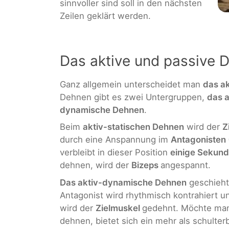
sinnvoller sind soll in den nächsten
Zeilen geklärt werden.
Das aktive und passive 
Ganz allgemein unterscheidet man
das a
Dehnen gibt es zwei Untergruppen,
das a
dynamische Dehnen
.
Beim
aktiv-statischen Dehnen
wird der
Z
durch eine Anspannung im
Antagonisten
verbleibt in dieser Position
einige Sekun
dehnen, wird der
Bizeps
angespannt.
Das aktiv-dynamische Dehnen
geschieht
Antagonist wird rhythmisch kontrahiert 
wird der
Zielmuskel
gedehnt. Möchte man
dehnen, bietet sich ein mehr als schulte