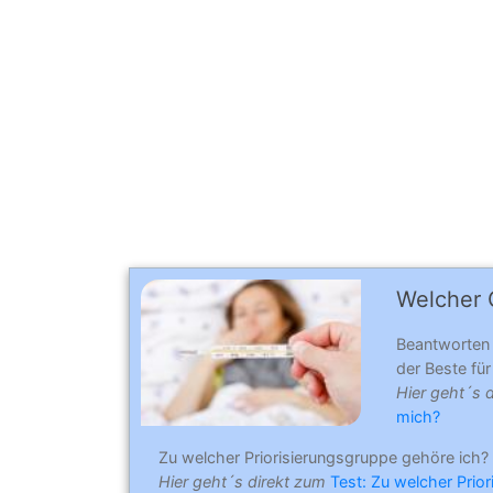
Welcher C
Beantworten
der Beste für 
Hier geht´s 
mich?
Zu welcher Priorisierungsgruppe gehöre ich?
Hier geht´s direkt zum
Test: Zu welcher Prio