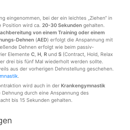
ung eingenommen, bei der ein leichtes „Ziehen“ in
e Position wird ca.
20-30 Sekunden
gehalten.
achbereitung von einem Training oder einem
nungs-Dehnen
(
AED
) erfolgt die Anspannung mit
ießende Dehnen erfolgt wie beim passiv-
 vier Elemente
C
,
H
,
R
und
S
(Contract, Hold, Relax
r drei bis fünf Mal wiederholt werden sollte.
weils aus der vorherigen Dehnstellung geschehen.
mnastik
.
ntraktion wird auch in der
Krankengymnastik
die Dehnung durch eine Anspannung des
 acht bis 15 Sekunden gehalten.
gen