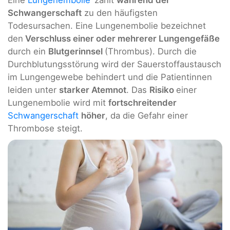
Eine
Lungenembolie
zählt
während der
Schwangerschaft
zu den häufigsten
Todesursachen. Eine Lungenembolie bezeichnet
den
Verschluss einer oder mehrerer Lungengefäße
durch ein
Blutgerinnsel
(Thrombus). Durch die
Durchblutungsstörung wird der Sauerstoffaustausch
im Lungengewebe behindert und die Patientinnen
leiden unter
starker Atemnot
. Das
Risiko
einer
Lungenembolie wird mit
fortschreitender
Schwangerschaft
höher
, da die Gefahr einer
Thrombose steigt.