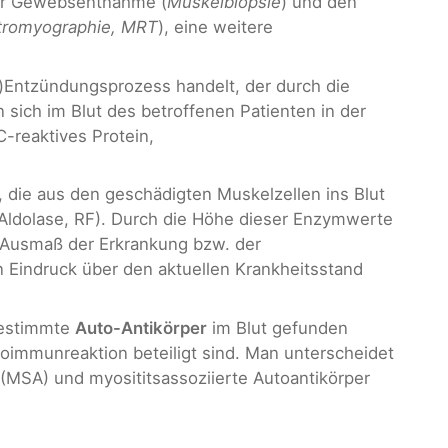
der Gewebsentnahme (
Muskelbiopsie
) und den
ektromyographie, MRT
), eine weitere
)Entzündungsprozess handelt, der durch die
 sich im Blut des betroffenen Patienten in der
C-reaktives Protein,
, die aus den geschädigten Muskelzellen ins Blut
ldolase, RF). Durch die Höhe dieser Enzymwerte
 Ausmaß der Erkrankung bzw. der
Eindruck über den aktuellen Krankheitsstand
bestimmte
Auto-Antikörper
im Blut gefunden
toimmunreaktion beteiligt sind. Man unterscheidet
 (MSA) und myosititsassoziierte Autoantikörper