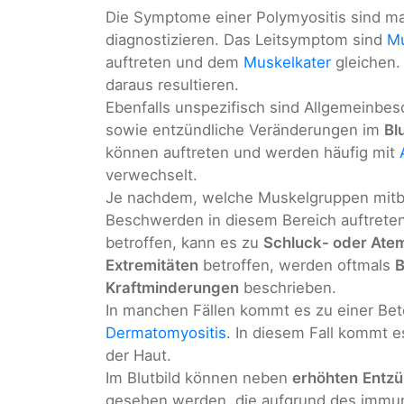
Die Symptome einer Polymyositis sind ma
diagnostizieren. Das Leitsymptom sind
M
auftreten und dem
Muskelkater
gleichen.
daraus resultieren.
Ebenfalls unspezifisch sind Allgemeinbe
sowie entzündliche Veränderungen im
Bl
können auftreten und werden häufig mit
verwechselt.
Je nachdem, welche Muskelgruppen mitb
Beschwerden in diesem Bereich auftreten
betroffen, kann es zu
Schluck- oder Ate
Extremitäten
betroffen, werden oftmals
B
Kraftminderungen
beschrieben.
In manchen Fällen kommt es zu einer Bet
Dermatomyositis
. In diesem Fall kommt 
der Haut.
Im Blutbild können neben
erhöhten
Entz
gesehen werden, die aufgrund des immun