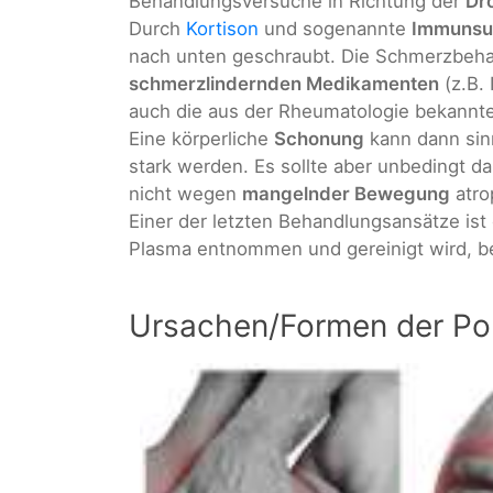
Behandlungsversuche in Richtung der
Dr
Durch
Kortison
und sogenannte
Immunsu
nach unten geschraubt. Die Schmerzbeha
schmerzlindernden Medikamenten
(z.B.
auch die aus der Rheumatologie bekannt
Eine körperliche
Schonung
kann dann sin
stark werden. Es sollte aber unbedingt d
nicht wegen
mangelnder Bewegung
atro
Einer der letzten Behandlungsansätze ist
Plasma entnommen und gereinigt wird, be
Ursachen/Formen der Po