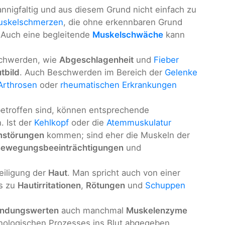
nnigfaltig und aus diesem Grund nicht einfach zu
uskelschmerzen
, die ohne erkennbaren Grund
 Auch eine begleitende
Muskelschwäche
kann
schwerden, wie
Abgeschlagenheit
und
Fieber
utbild
. Auch Beschwerden im Bereich der
Gelenke
Arthrosen
oder
rheumatischen Erkrankungen
etroffen sind, können entsprechende
. Ist der
Kehlkopf
oder die
Atemmuskulatur
mstörungen
kommen; sind eher die Muskeln der
ewegungsbeeinträchtigungen
und
eiligung der
Haut
. Man spricht auch von einer
es zu
Hautirritationen
,
Rötungen
und
Schuppen
ündungswerten
auch manchmal
Muskelenzyme
ologischen Prozesses ins Blut abgegeben