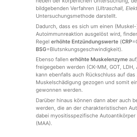
neben der körperlichen Untersuchung, 
bildgebenden Verfahren (
Ultraschall, El
Untersuchungsmethode darstellt.
Dadurch, dass es sich um einen (Muskel-
Autoimmunreaktion ausgelöst wird, finden
Regel
erhöhte Entzündungswerte
(
CRP
=
BSG
=Blutsnkungsgeschwindigkeit).
Ebenso fallen
erhöhte Muskelenzyme
auf
freigegeben werden (CK-MM, GOT, LDH, A
kann ebenfalls auch Rückschluss auf das
Muskelschädigung gezogen und somit ein 
gewonnen werden.
Darüber hinaus können dann aber auch 
werden, die an der charakteristischen Au
dabei myositisspezifische Autoantikörper
(MAA).