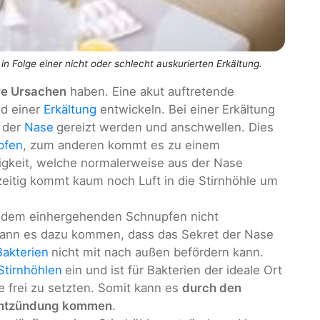
n Folge einer nicht oder schlecht auskurierten Erkältung.
e Ursachen
haben. Eine akut auftretende
nd einer
Erkältung
entwickeln. Bei einer Erkältung
n der
Nase
gereizt werden und anschwellen. Dies
pfen
, zum anderen kommt es zu einem
sigkeit, welche normalerweise aus der Nase
zeitig kommt kaum noch Luft in die Stirnhöhle um
it dem einhergehenden Schnupfen nicht
 kann es dazu kommen, dass das Sekret der Nase
Bakterien
nicht mit nach außen befördern kann.
Stirnhöhlen
ein und ist für Bakterien der ideale Ort
 frei zu setzten. Somit kann es
durch den
enentzündung kommen
.