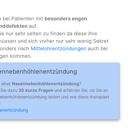
m bei Patienten mit
besonders engen
nddefekten
auf.
sie nur sehr selten zu finden da diese ihre
müssen und sich vorher nur sehr wenig Sekret
sonders nach
Mittelohrentzündungen
auch bei
ungen kommen.
nne­ben­höhlen­ent­zün­dung
 einer
Nasennebenhöhlenentzündung
?
 Sie dazu
20 kurze Fragen
und erfahren Sie, ob Sie an
ebenhöhlenentzündung leiden und wie diese therapiert
!
lenentzündung