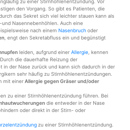
ngläufig zu einer Stirnhöhlenentzündung. Vor
tigen den Vorgang. So gibt es Patienten, die
rch das Sekret sich viel leichter stauen kann als
rn-und Nasennebenhöhlen. Auch eine
eispielsweise nach einem
Nasenbruch
oder
en
, engt den Sekretabfluss ein und begünstigt
hnupfen
leiden, aufgrund einer
Allergie
, kennen
Durch die dauerhafte Reizung der
et in der Nase zurück und kann sich dadurch in der
ergikern sehr häufig zu Stirnhöhlenentzündungen.
n mit einer
Allergie gegen Gräser und/oder
nen zu einer Stirnhöhlenentzündung führen. Bei
imhautwucherungen
die entweder in der Nase
indern oder direkt in der Stirn- oder
rzelentzündung
zu einer Stirnhöhlenentzündung.