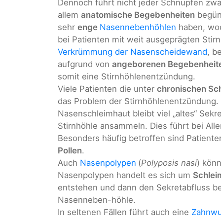
Dennoch führt nicht jeder Schnupfen zwa
allem
anatomische Begebenheiten
begüns
sehr
enge
Nasennebenhöhlen
haben, wodu
bei Patienten mit weit ausgeprägten Sti
Verkrümmung der Nasenscheidewand
, b
aufgrund von
angeborenen Begebenheit
somit eine Stirnhöhlenentzündung.
Viele Patienten die unter
chronischen Sc
das Problem der Stirnhöhlenentzündung. 
Nasenschleimhaut bleibt viel „altes“ Sekr
Stirnhöhle ansammeln. Dies führt bei All
Besonders häufig betroffen sind Patiente
Pollen
.
Auch
Nasenpolypen
(
Polyposis nasi
) kön
Nasenpolypen handelt es sich um
Schle
entstehen und dann den Sekretabfluss beh
Nasenneben-höhle.
In seltenen Fällen führt auch eine
Zahnwu