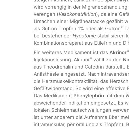
wird vorrangig in der Migränebehandlung e
verengen (
Vasokonstriktion
), da eine Gef
Ursachen einer Migräneattacke gezählt wir
®
als Gutron Tropfen 1% oder als Gutron
Ta
bei bestehender
Hypotonie
stabilisieren 
Kombinationspräparat aus Etilefrin und D
®
Ein weiteres Medikament ist das
Akrinor
®
Injektionslösung. Akrinor
zählt zu den
No
aus Theodrenalin und Cafedrin darstellt. 
Anästhesie eingesetzt. Nach intravenöser
die Herzmuskelkontraktilität, das Herzs
Gefäßwiderstand. So wird eine effektive 
Das Medikament
Phenylephrin
mit dem Wi
abweichender Indikation eingesetzt. Es wi
lokalen Schleimhautschwellungen verwend
ist unter anderem die Aufnahme über me
intramuskulär, per oral und als Tropfen).