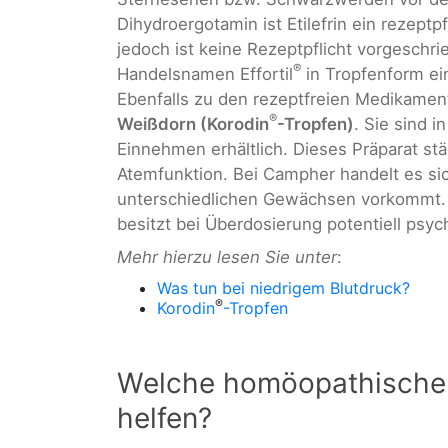
Dihydroergotamin ist Etilefrin ein rezep
jedoch ist keine Rezeptpflicht vorgeschr
®
Handelsnamen Effortil
in Tropfenform e
Ebenfalls zu den rezeptfreien Medikamen
®
Weißdorn (Korodin
-Tropfen)
. Sie sind i
Einnehmen erhältlich. Dieses Präparat st
Atemfunktion. Bei Campher handelt es sic
unterschiedlichen Gewächsen vorkommt. Er
besitzt bei Überdosierung potentiell psy
Mehr hierzu lesen Sie unter
:
Was tun bei niedrigem Blutdruck?
®
Korodin
-Tropfen
Welche homöopathische
helfen?