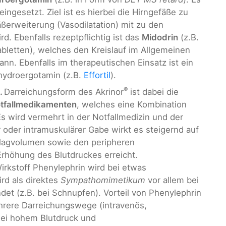
ingesetzt. Ziel ist es hierbei die Hirngefäße zu
äßerweiterung (Vasodilatation) mit zu den
d. Ebenfalls rezeptpflichtig ist das
Midodrin
(z.B.
bletten), welches den Kreislauf im Allgemeinen
kann. Ebenfalls im therapeutischen Einsatz ist ein
ihydroergotamin (z.B.
Effortil
).
®
.
Darreichungsform des Akrinor
ist dabei die
tfallmedikamenten
, welches eine Kombination
Es wird vermehrt in der Notfallmedizin und der
 oder intramuskulärer Gabe wirkt es steigernd auf
chlagvolumen sowie den peripheren
Erhöhung des Blutdruckes erreicht.
rkstoff Phenylephrin wird bei etwas
rd als direktes
Sympathomimetikum
vor allem bei
et (z.B. bei Schnupfen). Vorteil von Phenylephrin
hrere Darreichungswege (intravenös,
 Bei hohem Blutdruck und