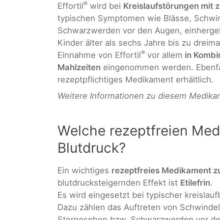
®
Effortil
wird bei
Kreislaufstörungen mit 
typischen Symptomen wie Blässe, Schwi
Schwarzwerden vor den Augen, einherge
Kinder älter als sechs Jahre bis zu dreimal
®
Einnahme von Effortil
vor allem
in Kombin
Mahlzeiten
eingenommen werden. Ebenfalls
rezeptpflichtiges Medikament erhältlich.
Weitere Informationen zu diesem Medikam
Welche rezeptfreien Med
Blutdruck?
Ein wichtiges
rezeptfreies Medikament zu
blutdrucksteigernden Effekt ist
Etilefrin
.
Es wird eingesetzt bei typischer kreisla
Dazu zählen das Auftreten von Schwindel
Sternesehen bzw. Schwarzwerden vor den