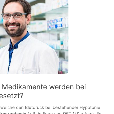
n Medikamente werden bei
esetzt?
 welche den Blutdruck bei bestehender Hypotonie
roergotamin
(z.B. in Form von
DET MS retard
). Es