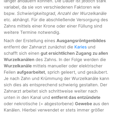
länger andauern können. Die Dauer ist jedoch stark
variabel, da sie von verschiedenen Faktoren wie
bspw.
Schwierigkeitsgrad
,
Anzahl der Wurzelkanäle
etc. abhängt. Für die abschließende Versorgung des
Zahns mittels einer Krone oder einer Füllung sind
weitere Termine notwendig.
Nach der Erstellung eines
Ausgangsröntgenbildes
entfernt der Zahnarzt zunächst die
Karies
und
schafft sich einen
gut ersichtlichen Zugang zu allen
Wurzelkanälen
des Zahns. In der Folge werden die
Wurzelkanäle
mittels manueller oder elektrischer
Feilen
aufgearbeitet
, sprich geleert, und gesäubert.
Je nach Zahn und Krümmung der Wurzelkanäle kann
sich dies als entsprechend schwierig gestalten. Der
Zahnarzt arbeitet sich schrittweise weiter nach
unten in den Kanal und
entfernt das entzündete
oder nekrotische (= abgestorbene)
Gewebe
aus den
Kanälen. Hierbei verwendet er stets immer größer