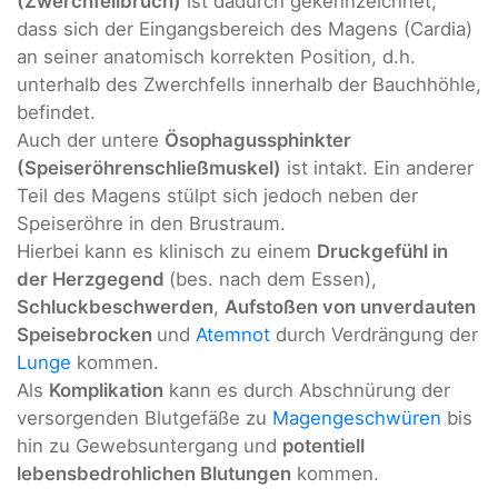
(Zwerchfellbruch)
ist dadurch gekennzeichnet,
dass sich der Eingangsbereich des Magens (Cardia)
an seiner anatomisch korrekten Position, d.h.
unterhalb des Zwerchfells innerhalb der Bauchhöhle,
befindet.
Auch der untere
Ösophagussphinkter
(Speiseröhrenschließmuskel)
ist intakt. Ein anderer
Teil des Magens stülpt sich jedoch neben der
Speiseröhre in den Brustraum.
Hierbei kann es klinisch zu einem
Druckgefühl in
der Herzgegend
(bes. nach dem Essen),
Schluckbeschwerden
,
Aufstoßen von unverdauten
Speisebrocken
und
Atemnot
durch Verdrängung der
Lunge
kommen.
Als
Komplikation
kann es durch Abschnürung der
versorgenden Blutgefäße zu
Magengeschwüren
bis
hin zu Gewebsuntergang und
potentiell
lebensbedrohlichen Blutungen
kommen.