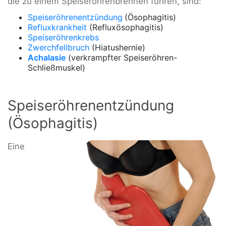
die zu einem Speiseröhrenbrennen führen, sind:
Speiseröhrenentzündung
(Ösophagitis)
Refluxkrankheit
(Refluxösophagitis)
Speiseröhrenkrebs
Zwerchfellbruch
(Hiatushernie)
Achalasie
(verkrampfter Speiseröhren-
Schließmuskel)
Speiseröhrenentzündung
(Ösophagitis)
Eine