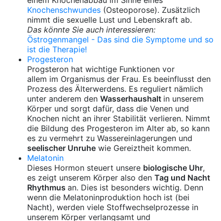
einem Knochenabbau im Sinne eines
Knochenschwundes
(Osteoporose). Zusätzlich
nimmt die sexuelle Lust und Lebenskraft ab.
Das könnte Sie auch interessieren:
Östrogenmangel - Das sind die Symptome und so
ist die Therapie!
Progesteron
Progsteron hat wichtige Funktionen vor
allem im Organismus der Frau. Es beeinflusst den
Prozess des Älterwerdens. Es reguliert nämlich
unter anderem den
Wasserhaushalt
in unserem
Körper und sorgt dafür, dass die Venen und
Knochen nicht an ihrer Stabilität verlieren. Nimmt
die Bildung des Progesteron im Alter ab, so kann
es zu vermehrt zu Wassereinlagerungen und
seelischer Unruhe
wie Gereiztheit kommen.
Melatonin
Dieses Hormon steuert unsere
biologische Uhr
,
es zeigt unserem Körper also den
Tag und Nacht
Rhythmus
an. Dies ist besonders wichtig. Denn
wenn die Melatoninproduktion hoch ist (bei
Nacht), werden viele Stoffwechselprozesse in
unserem Körper verlangsamt und