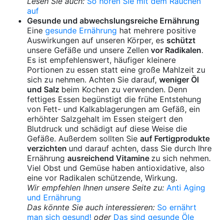
Lesen SIe auch:
So hören Sie mit dem Rauchen
auf
Gesunde und abwechslungsreiche Ernährung
Eine
gesunde Ernährung
hat mehrere positive
Auswirkungen auf unseren Körper, es
schützt
unsere Gefäße und unsere Zellen
vor Radikalen
.
Es ist empfehlenswert, häufiger kleinere
Portionen zu essen statt eine große Mahlzeit zu
sich zu nehmen. Achten Sie darauf,
weniger Öl
und Salz
beim Kochen zu verwenden. Denn
fettiges Essen begünstigt die frühe Entstehung
von Fett- und Kalkablagerungen am Gefäß, ein
erhöhter Salzgehalt im Essen steigert den
Blutdruck und schädigt auf diese Weise die
Gefäße. Außerdem sollten Sie
auf Fertigprodukte
verzichten
und darauf achten, dass Sie durch Ihre
Ernährung
ausreichend Vitamine
zu sich nehmen.
Viel Obst und Gemüse haben antioxidative, also
eine vor Radikalen schützende, Wirkung.
Wir empfehlen Ihnen unsere Seite zu:
Anti Aging
und Ernährung
Das könnte Sie auch interessieren:
So ernährt
man sich gesund!
oder
Das sind gesunde Öle