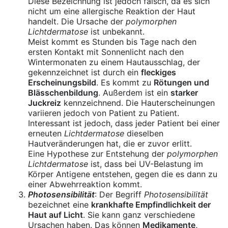
Diese Bezeichnung ist jedoch falsch, da es sich
nicht um eine allergische Reaktion der Haut
handelt. Die Ursache der
polymorphen
Lichtdermatose
ist unbekannt.
Meist kommt es Stunden bis Tage nach den
ersten Kontakt mit Sonnenlicht nach den
Wintermonaten zu einem Hautausschlag, der
gekennzeichnet ist durch ein
fleckiges
Erscheinungsbild
. Es kommt zu
Rötungen und
Blässchenbildung
. Außerdem ist ein
starker
Juckreiz
kennzeichnend. Die Hauterscheinungen
variieren jedoch von Patient zu Patient.
Interessant ist jedoch, dass jeder Patient bei einer
erneuten
Lichtdermatose
dieselben
Hautveränderungen hat, die er zuvor erlitt.
Eine Hypothese zur Entstehung der
polymorphen
Lichtdermatose
ist, dass bei UV-Belastung im
Körper Antigene entstehen, gegen die es dann zu
einer Abwehrreaktion kommt.
Photosensibilität
: Der Begriff
Photosensibilität
bezeichnet eine
krankhafte Empfindlichkeit der
Haut auf Licht
. Sie kann ganz verschiedene
Ursachen haben. Das können
Medikamente,