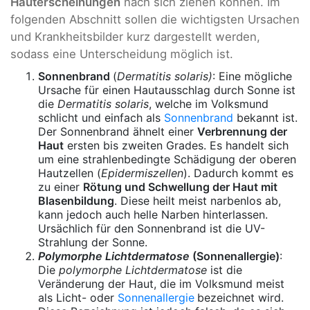
Hauterscheinungen
nach sich ziehen können. Im
folgenden Abschnitt sollen die wichtigsten Ursachen
und Krankheitsbilder kurz dargestellt werden,
sodass eine Unterscheidung möglich ist.
Sonnenbrand
(
Dermatitis solaris)
: Eine mögliche
Ursache für einen Hautausschlag durch Sonne ist
die
Dermatitis solaris
, welche im Volksmund
schlicht und einfach als
Sonnenbrand
bekannt ist.
Der Sonnenbrand ähnelt einer
Verbrennung der
Haut
ersten bis zweiten Grades. Es handelt sich
um eine strahlenbedingte Schädigung der oberen
Hautzellen (
Epidermiszellen
). Dadurch kommt es
zu einer
Rötung und Schwellung der Haut mit
Blasenbildung
. Diese heilt meist narbenlos ab,
kann jedoch auch helle Narben hinterlassen.
Ursächlich für den Sonnenbrand ist die UV-
Strahlung der Sonne.
Polymorphe Lichtdermatose
(Sonnenallergie)
:
Die
polymorphe Lichtdermatose
ist die
Veränderung der Haut, die im Volksmund meist
als Licht- oder
Sonnenallergie
bezeichnet wird.