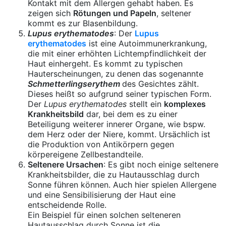
Kontakt mit dem Allergen gehabt haben. Es
zeigen sich
Rötungen und Papeln
, seltener
kommt es zur Blasenbildung.
Lupus erythematodes
: Der
Lupus
erythematodes
ist eine Autoimmunerkrankung,
die mit einer erhöhten Lichtempfindlichkeit der
Haut einhergeht. Es kommt zu typischen
Hauterscheinungen, zu denen das sogenannte
Schmetterlingserythem
des Gesichtes zählt.
Dieses heißt so aufgrund seiner typischen Form.
Der
Lupus erythematodes
stellt ein
komplexes
Krankheitsbild
dar, bei dem es zu einer
Beteiligung weiterer innerer Organe, wie bspw.
dem Herz oder der Niere, kommt. Ursächlich ist
die Produktion von Antikörpern gegen
körpereigene Zellbestandteile.
Seltenere Ursachen
: Es gibt noch einige seltenere
Krankheitsbilder, die zu Hautausschlag durch
Sonne führen können. Auch hier spielen Allergene
und eine Sensibilisierung der Haut eine
entscheidende Rolle.
Ein Beispiel für einen solchen selteneren
Hautausschlag durch Sonne ist die