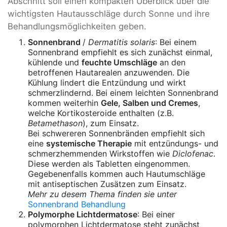
Abschnitt soll einen kompakten Überblick über die
wichtigsten Hautausschläge durch Sonne und ihre
Behandlungsmöglichkeiten geben.
Sonnenbrand
/
Dermatitis solaris
: Bei einem
Sonnenbrand empfiehlt es sich zunächst einmal,
kühlende und
feuchte Umschläge
an den
betroffenen Hautarealen anzuwenden. Die
Kühlung lindert die Entzündung und wirkt
schmerzlindernd. Bei einem leichten Sonnenbrand
kommen weiterhin
Gele, Salben und Cremes
,
welche Kortikosteroide enthalten (z.B.
Betamethason
), zum Einsatz.
Bei schwereren Sonnenbränden empfiehlt sich
eine
systemische Therapie
mit entzündungs- und
schmerzhemmenden Wirkstoffen wie
Diclofenac
.
Diese werden als Tabletten eingenommen.
Gegebenenfalls kommen auch Hautumschläge
mit antiseptischen Zusätzen zum Einsatz.
Mehr zu desem Thema finden sie unter
Sonnenbrand Behandlung
Polymorphe Lichtdermatose
: Bei einer
polymorphen Lichtdermatose steht zunächst