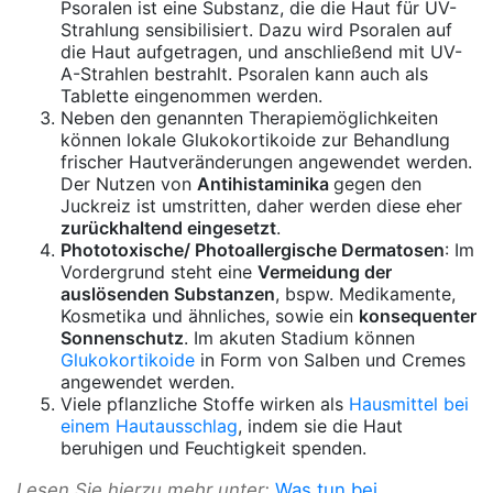
Psoralen ist eine Substanz, die die Haut für UV-
Strahlung sensibilisiert. Dazu wird Psoralen auf
die Haut aufgetragen, und anschließend mit UV-
A-Strahlen bestrahlt. Psoralen kann auch als
Tablette eingenommen werden.
Neben den genannten Therapiemöglichkeiten
können lokale Glukokortikoide zur Behandlung
frischer Hautveränderungen angewendet werden.
Der Nutzen von
Antihistaminika
gegen den
Juckreiz ist umstritten, daher werden diese eher
zurückhaltend eingesetzt
.
Phototoxische/ Photoallergische Dermatosen
: Im
Vordergrund steht eine
Vermeidung der
auslösenden Substanzen
, bspw. Medikamente,
Kosmetika und ähnliches, sowie ein
konsequenter
Sonnenschutz
. Im akuten Stadium können
Glukokortikoide
in Form von Salben und Cremes
angewendet werden.
Viele pflanzliche Stoffe wirken als
Hausmittel bei
einem Hautausschlag
, indem sie die Haut
beruhigen und Feuchtigkeit spenden.
Lesen Sie hierzu mehr unter:
Was tun bei