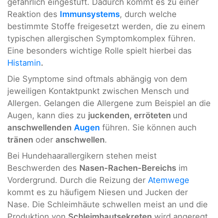
gefährlich eingestuft. Dadurch kommt es zu einer
Reaktion des
Immunsystems
, durch welche
bestimmte Stoffe freigesetzt werden, die zu einem
typischen allergischen Symptomkomplex führen.
Eine besonders wichtige Rolle spielt hierbei das
Histamin
.
Die Symptome sind oftmals abhängig von dem
jeweiligen Kontaktpunkt zwischen Mensch und
Allergen. Gelangen die Allergene zum Beispiel an die
Augen, kann dies zu
juckenden, erröteten
und
anschwellenden
Augen
führen. Sie können auch
tränen
oder
anschwellen
.
Bei Hundehaarallergikern stehen meist
Beschwerden des
Nasen-Rachen-Bereichs
im
Vordergrund. Durch die Reizung der
Atemwege
kommt es zu häufigem Niesen und Jucken der
Nase. Die Schleimhäute schwellen meist an und die
Produktion von
Schleimhautsekreten
wird angeregt.