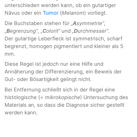
unterschieden werden kann, ob ein gutartiger
Nävus oder ein
Tumor
(
Melanom
) vorliegt.
Die Buchstaben stehen für
„
A
symmetrie“
,
„
B
egrenzung“
,
„
C
olorit“
und
„
D
urchmesser“
.
Der gutartige Leberfleck ist symmetrisch, scharf
begrenzt, homogen pigmentiert und kleiner als 5
mm.
Diese Regel ist jedoch nur eine Hilfe und
Annäherung der Differenzierung, ein Beweis der
Gut- oder Bösartigkeit gelingt nicht.
Bei Entfernung schließt sich in der Regel eine
histologische (=
mikrokopische
) Untersuchung des
Materials an, so dass die Diagnose sicher gestellt
werden kann.