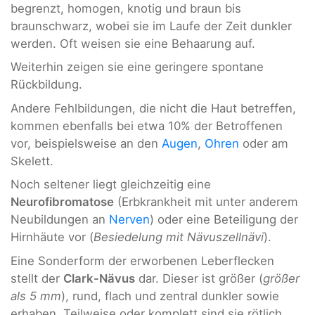
begrenzt, homogen, knotig und braun bis
braunschwarz, wobei sie im Laufe der Zeit dunkler
werden. Oft weisen sie eine Behaarung auf.
Weiterhin zeigen sie eine geringere spontane
Rückbildung.
Andere Fehlbildungen, die nicht die Haut betreffen,
kommen ebenfalls bei etwa 10% der Betroffenen
vor, beispielsweise an den
Augen
,
Ohren
oder am
Skelett.
Noch seltener liegt gleichzeitig eine
Neurofibromatose
(Erbkrankheit mit unter anderem
Neubildungen an
Nerven
) oder eine Beteiligung der
Hirnhäute vor (
Besiedelung mit Nävuszellnävi
).
Eine Sonderform der erworbenen Leberflecken
stellt der
Clark-Nävus
dar. Dieser ist größer (
größer
als 5 mm
), rund, flach und zentral dunkler sowie
erhaben. Teilweise oder komplett sind sie rötlich,