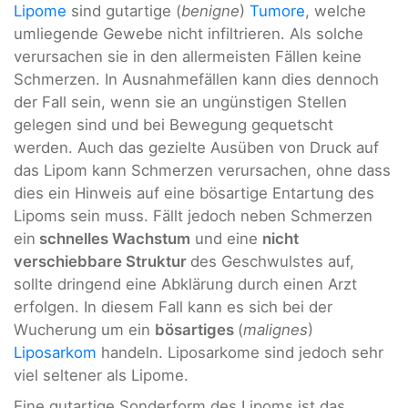
Lipome
sind gutartige (
benigne
)
Tumore
, welche
umliegende Gewebe nicht infiltrieren. Als solche
verursachen sie in den allermeisten Fällen keine
Schmerzen. In Ausnahmefällen kann dies dennoch
der Fall sein, wenn sie an ungünstigen Stellen
gelegen sind und bei Bewegung gequetscht
werden. Auch das gezielte Ausüben von Druck auf
das Lipom kann Schmerzen verursachen, ohne dass
dies ein Hinweis auf eine bösartige Entartung des
Lipoms sein muss. Fällt jedoch neben Schmerzen
ein
schnelles Wachstum
und eine
nicht
verschiebbare Struktur
des Geschwulstes auf,
sollte dringend eine Abklärung durch einen Arzt
erfolgen. In diesem Fall kann es sich bei der
Wucherung um ein
bösartiges
(
malignes
)
Liposarkom
handeln. Liposarkome sind jedoch sehr
viel seltener als Lipome.
Eine gutartige Sonderform des Lipoms ist das