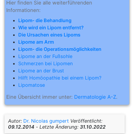
Hier finden Sie alle weiterführenden
Informationen:
Lipom- die Behandlung
Wie wird ein Lipom entfernt?
Die Ursachen eines Lipoms
Lipome am Arm
Lipom- die Operationsmöglichkeiten
Lipome an der Fußsohle
Schmerzen bei Lipomen
Lipome an der Brust
Hilft Homöopathie bei einem Lipom?
Lipomatose
Eine Übersicht immer unter:
Dermatologie A-Z
.
Autor:
Dr. Nicolas gumpert
Veröffentlicht:
09.12.2014
-
Letzte Änderung:
31.10.2022