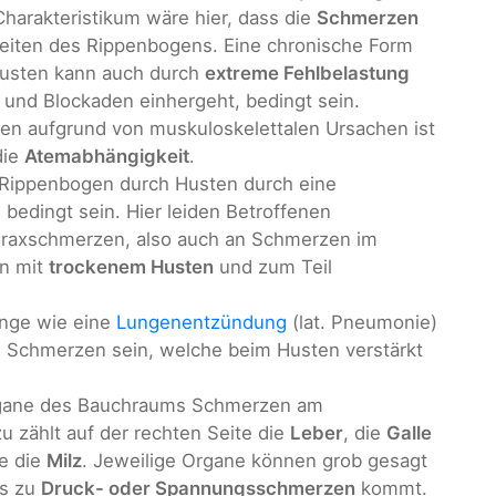
arakteristikum wäre hier, dass die
Schmerzen
Seiten des Rippenbogens. Eine chronische Form
usten kann auch durch
extreme Fehlbelastung
und Blockaden einhergeht, bedingt sein.
en aufgrund von muskuloskelettalen Ursachen ist
die
Atemabhängigkeit
.
Rippenbogen durch Husten durch eine
s) bedingt sein. Hier leiden Betroffenen
oraxschmerzen, also auch an Schmerzen im
on mit
trockenem Husten
und zum Teil
unge wie eine
Lungenentzündung
(lat. Pneumonie)
e Schmerzen sein, welche beim Husten verstärkt
Organe des Bauchraums Schmerzen am
 zählt auf der rechten Seite die
Leber
, die
Galle
te die
Milz
. Jeweilige Organe können grob gesagt
es zu
Druck- oder Spannungsschmerzen
kommt.