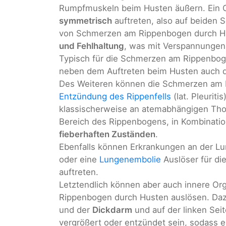
Rumpfmuskeln beim Husten äußern. Ein Ch
symmetrisch
auftreten, also auf beiden 
von Schmerzen am Rippenbogen durch H
und Fehlhaltung
, was mit Verspannungen 
Typisch für die Schmerzen am Rippenbog
neben dem Auftreten beim Husten auch 
Des Weiteren können die Schmerzen am 
Entzündung des Rippenfells
(lat. Pleuriti
klassischerweise an atemabhängigen Th
Bereich des Rippenbogens, in Kombinati
fieberhaften Zuständen
.
Ebenfalls können Erkrankungen an der L
oder eine
Lungenembolie
Auslöser für di
auftreten.
Letztendlich können aber auch innere 
Rippenbogen durch Husten auslösen. Dazu
und der
Dickdarm
und auf der linken Sei
vergrößert oder entzündet sein, sodass 