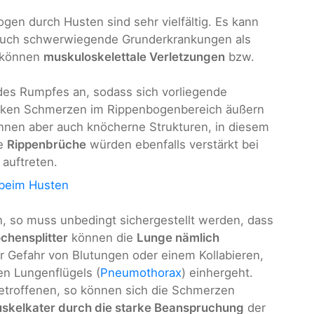
en durch Husten sind sehr vielfältig. Es kann
 auch schwerwiegende Grunderkrankungen als
 können
muskuloskelettale Verletzungen
bzw.
des Rumpfes an, sodass sich vorliegende
rken Schmerzen im Rippenbogenbereich äußern
nen aber auch knöcherne Strukturen, in diesem
re
Rippenbrüche
würden ebenfalls verstärkt bei
auftreten.
beim Husten
en, so muss unbedingt sichergestellt werden, dass
chensplitter
können die
Lunge nämlich
 Gefahr von Blutungen oder einem Kollabieren,
en Lungenflügels (
Pneumothorax
) einhergeht.
Betroffenen, so können sich die Schmerzen
skelkater durch die starke Beanspruchung
der