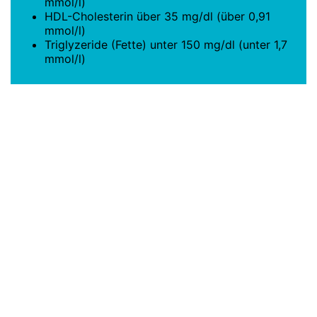
mmol/l)
HDL-Cholesterin über 35 mg/dl (über 0,91
mmol/l)
Triglyzeride (Fette) unter 150 mg/dl (unter 1,7
mmol/l)