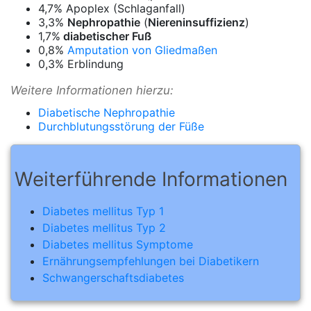
4,7% Apoplex (Schlaganfall)
3,3%
Nephropathie
(
Niereninsuffizienz
)
1,7%
diabetischer Fuß
0,8%
Amputation von Gliedmaßen
0,3% Erblindung
Weitere Informationen hierzu:
Diabetische Nephropathie
Durchblutungsstörung der Füße
Weiterführende Informationen
Diabetes mellitus Typ 1
Diabetes mellitus Typ 2
Diabetes mellitus Symptome
Ernährungsempfehlungen bei Diabetikern
Schwangerschaftsdiabetes