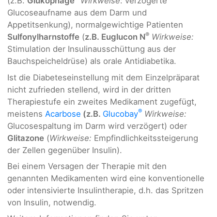
(z.B.
Glukophage
Wirkweise
: verzögerte
Glucoseaufname aus dem Darm und
Appetitsenkung), normalgewichtige Patienten
®
Sulfonylharnstoffe
(
z.B. Euglucon N
Wirkweise:
Stimulation der Insulinausschüttung aus der
Bauchspeicheldrüse) als orale Antidiabetika.
Ist die Diabeteseinstellung mit dem Einzelpräparat
nicht zufrieden stellend, wird in der dritten
Therapiestufe ein zweites Medikament zugefügt,
®
meistens
Acarbose
(z.B.
Glucobay
Wirkweise:
Glucosespaltung im Darm wird verzögert) oder
Glitazone
(
Wirkweise:
Empfindlichkeitssteigerung
der Zellen gegenüber Insulin).
Bei einem Versagen der Therapie mit den
genannten Medikamenten wird eine konventionelle
oder intensivierte Insulintherapie, d.h. das Spritzen
von Insulin, notwendig.