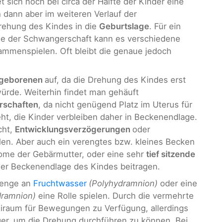
sich noch bei circa der Hälfte der Kinder eine
h dann aber im weiteren Verlauf der
rehung des Kindes in die
Geburtslage
. Für ein
de der Schwangerschaft kann es verschiedene
mmenspielen. Oft bleibt die genaue jedoch
geborenen
auf, da die Drehung des Kindes erst
ürde. Weiterhin findet man gehäuft
rschaften
, da nicht genügend Platz im Uterus für
ht, die Kinder verbleiben daher in Beckenendlage.
cht,
Entwicklungsverzögerungen
oder
len. Aber auch ein verengtes bzw. kleines Becken
ome der Gebärmutter, oder eine sehr
tief sitzende
er Beckenendlage des Kindes beitragen.
Menge an
Fruchtwasser
(Polyhydramnion)
oder eine
dramnion)
eine Rolle spielen. Durch die vermehrte
eiraum für Bewegungen zu Verfügung, allerdings
ager, um die Drehung durchführen zu können. Bei