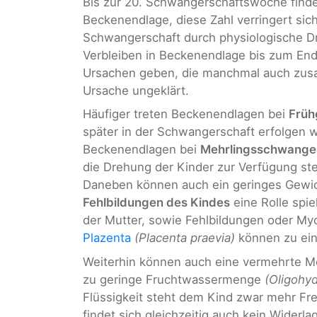
Bis zur 20. Schwangerschaftswoche findet 
Beckenendlage, diese Zahl verringert sic
Schwangerschaft durch physiologische D
Verbleiben in Beckenendlage bis zum En
Ursachen geben, die manchmal auch zusa
Ursache ungeklärt.
Häufiger treten Beckenendlagen bei
Früh
später in der Schwangerschaft erfolgen w
Beckenendlagen bei
Mehrlingsschwange
die Drehung der Kinder zur Verfügung ste
Daneben können auch ein geringes Gewi
Fehlbildungen des Kindes
eine Rolle spie
der Mutter, sowie Fehlbildungen oder My
Plazenta
(Placenta praevia)
können zu ein
Weiterhin können auch eine vermehrte 
zu geringe Fruchtwassermenge
(Oligohy
Flüssigkeit steht dem Kind zwar mehr Fr
findet sich gleichzeitig auch kein Widerl