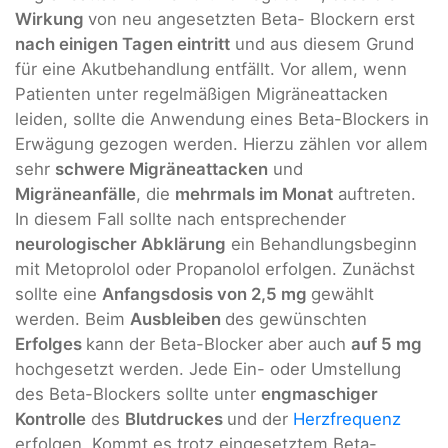
Wirkung
von neu angesetzten Beta- Blockern erst
nach einigen Tagen eintritt
und aus diesem Grund
für eine Akutbehandlung entfällt. Vor allem, wenn
Patienten unter regelmäßigen Migräneattacken
leiden, sollte die Anwendung eines Beta-Blockers in
Erwägung gezogen werden. Hierzu zählen vor allem
sehr
schwere Migräneattacken
und
Migräneanfälle
, die
mehrmals im Monat
auftreten.
In diesem Fall sollte nach entsprechender
neurologischer Abklärung
ein Behandlungsbeginn
mit Metoprolol oder Propanolol erfolgen. Zunächst
sollte eine
Anfangsdosis von 2,5 mg
gewählt
werden. Beim
Ausbleiben
des gewünschten
Erfolges
kann der Beta-Blocker aber auch
auf 5 mg
hochgesetzt werden. Jede Ein- oder Umstellung
des Beta-Blockers sollte unter
engmaschiger
Kontrolle
des
Blutdruckes
und der
Herzfrequenz
erfolgen. Kommt es trotz eingesetztem Beta-