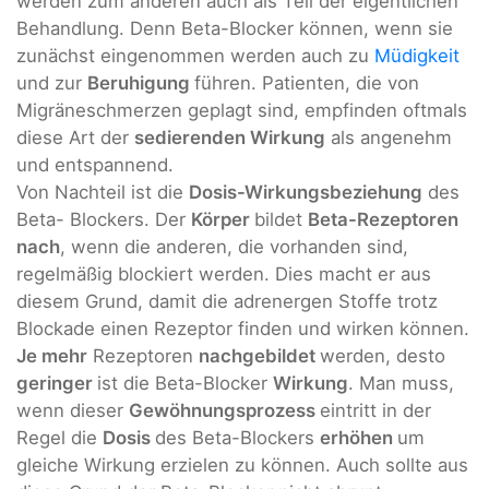
werden zum anderen auch als Teil der eigentlichen
Behandlung. Denn Beta-Blocker können, wenn sie
zunächst eingenommen werden auch zu
Müdigkeit
und zur
Beruhigung
führen. Patienten, die von
Migräneschmerzen geplagt sind, empfinden oftmals
diese Art der
sedierenden Wirkung
als angenehm
und entspannend.
Von Nachteil ist die
Dosis-Wirkungsbeziehung
des
Beta- Blockers. Der
Körper
bildet
Beta-Rezeptoren
nach
, wenn die anderen, die vorhanden sind,
regelmäßig blockiert werden. Dies macht er aus
diesem Grund, damit die adrenergen Stoffe trotz
Blockade einen Rezeptor finden und wirken können.
Je mehr
Rezeptoren
nachgebildet
werden, desto
geringer
ist die Beta-Blocker
Wirkung
. Man muss,
wenn dieser
Gewöhnungsprozess
eintritt in der
Regel die
Dosis
des Beta-Blockers
erhöhen
um
gleiche Wirkung erzielen zu können. Auch sollte aus