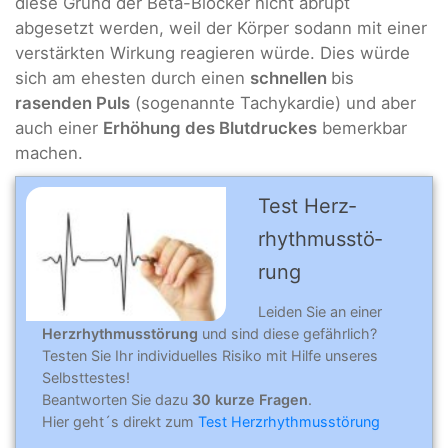
diese Grund der Beta-Blocker nicht abrupt
abgesetzt werden, weil der Körper sodann mit einer
verstärkten Wirkung reagieren würde. Dies würde
sich am ehesten durch einen
schnellen
bis
rasenden Puls
(sogenannte Tachykardie) und aber
auch einer
Erhöhung des Blutdruckes
bemerkbar
machen.
Test Herz­
rhythmus­stö­
rung
Leiden Sie an einer
Herzrhythmusstörung
und sind diese gefährlich?
Testen Sie Ihr individuelles Risiko mit Hilfe unseres
Selbsttestes!
Beantworten Sie dazu
30 kurze Fragen
.
Hier geht´s direkt zum
Test Herzrhythmusstörung