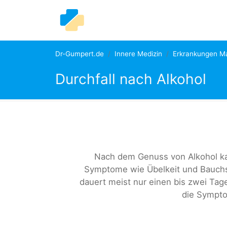
Dr-Gumpert.de
Innere Medizin
Erkrankungen M
Durchfall nach Alkohol
Nach dem Genuss von Alkohol ka
Symptome wie Übelkeit und Bauchsc
dauert meist nur einen bis zwei Ta
die Sympto