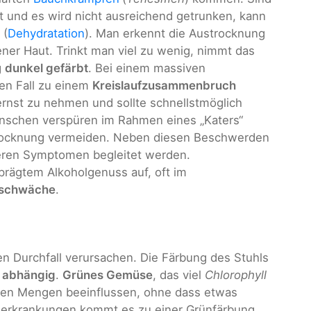
t und es wird nicht ausreichend getrunken, kann
 (
Dehydratation
). Man erkennt die Austrocknung
ner Haut. Trinkt man viel zu wenig, nimmt das
g
dunkel gefärbt
. Bei einem massiven
en Fall zu einem
Kreislaufzusammenbruch
 ernst zu nehmen und sollte schnellstmöglich
Menschen verspüren im Rahmen eines „Katers“
rocknung vermeiden. Neben diesen Beschwerden
teren Symptomen begleitet werden.
prägtem Alkoholgenuss auf, oft im
sschwäche
.
 Durchfall verursachen. Die Färbung des Stuhls
 abhängig
.
Grünes Gemüse
, das viel
Chlorophyll
roßen Mengen beeinflussen, ohne dass etwas
allerkrankungen kommt es zu einer Grünfärbung