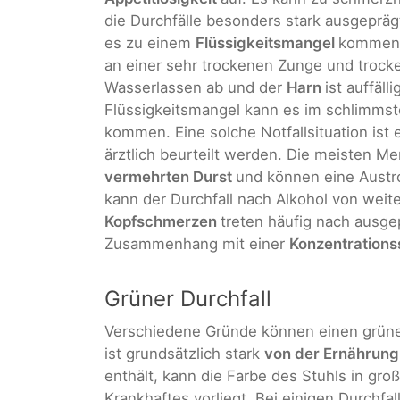
die Durchfälle besonders stark ausgepräg
es zu einem
Flüssigkeitsmangel
kommen
an einer sehr trockenen Zunge und trocke
Wasserlassen ab und der
Harn
ist auffälli
Flüssigkeitsmangel kann es im schlimmst
kommen. Eine solche Notfallsituation ist
ärztlich beurteilt werden. Die meisten 
vermehrten Durst
und können eine Aust
kann der Durchfall nach Alkohol von wei
Kopfschmerzen
treten häufig nach ausge
Zusammenhang mit einer
Konzentration
Grüner Durchfall
Verschiedene Gründe können einen grünen
ist grundsätzlich stark
von der Ernährung
enthält, kann die Farbe des Stuhls in g
Krankhaftes vorliegt. Bei einigen Durchf