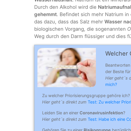
Durch den Alkohol wird die
Natriumaufn
gehemmt
. Befindet sich mehr Natrium in
das dazu, dass das Salz mehr
Wasser nac
biologischen Vorgang, die sogenannten
O
Weg durch den Darm flüssiger und dies fü
Welcher C
Beantworten
der Beste für 
Hier geht´s 
mich?
Zu welcher Priorisierungsgruppe gehöre ich?
Hier geht´s direkt zum
Test: Zu welcher Prio
Leiden Sie an einer
Coronavirusinfektion
?
Hier geht´s direkt zum
Test: Habe ich eine C
Gehören Sie zu einer
Risikogruppe
bezüglich