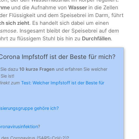
ahme
und die Aufnahme von
Wasser
in die Zellen
 der Flüssigkeit und dem Speisebrei im Darm, führt
h sich zieht
. Es handelt sich dabei um einen
smose
. Insgesamt bleibt der Speisebrei auf dem
hrt zu flüssigem Stuhl bis hin zu
Durchfällen
.
orona Impfstoff ist der Beste für mich?
 Sie dazu
10 kurze Fragen
und erfahren Sie welcher
Sie ist!
direkt zum
Test: Welcher Impfstoff ist der Beste für
risierungsgruppe gehöre ich?
oronavirusinfektion
?
 des Coronavirus (SARS-CoV-2)?