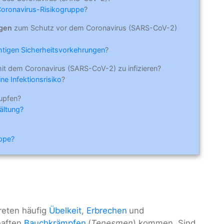
Coronavirus-Risikogruppe
?
ngen
zum Schutz vor dem Coronavirus (SARS-CoV-2)
ichtigen Sicherheitsvorkehrungen
?
mit dem Coronavirus (SARS-CoV-2) zu infizieren?
ne Infektionsrisiko
?
upfen?
ältung?
ippe?
reten häufig
Übelkeit
,
Erbrechen
und
haften
Bauchkrämpfen
(
Tenesmen
) kommen. Sind