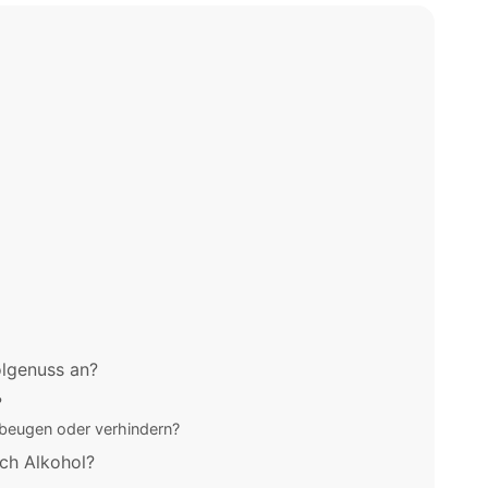
olgenuss an?
?
rbeugen oder verhindern?
ach Alkohol?