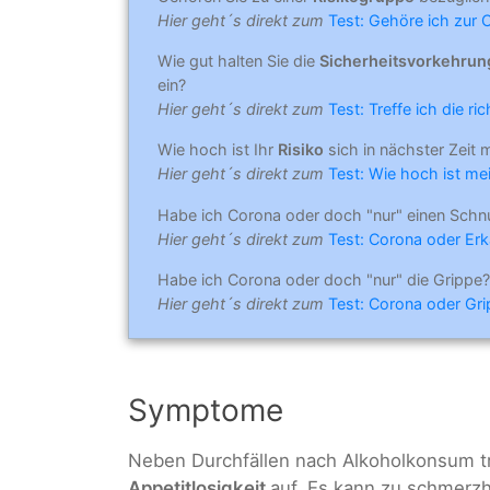
Hier geht´s direkt zum
Test: Gehöre ich zur 
Wie gut halten Sie die
Sicherheitsvorkehru
ein?
Hier geht´s direkt zum
Test: Treffe ich die r
Wie hoch ist Ihr
Risiko
sich in nächster Zeit 
Hier geht´s direkt zum
Test: Wie hoch ist mei
Habe ich Corona oder doch "nur" einen Schn
Hier geht´s direkt zum
Test: Corona oder Erk
Habe ich Corona oder doch "nur" die Grippe?
Hier geht´s direkt zum
Test: Corona oder Gr
Symptome
Neben Durchfällen nach Alkoholkonsum t
Appetitlosigkeit
auf. Es kann zu schmerz