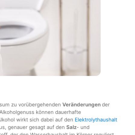
onsum zu vorübergehenden
Veränderungen
der
 Alkoholgenuss können dauerhafte
Alkohol wirkt sich dabei auf den
Elektrolythaushalt
us, genauer gesagt auf den
Salz
- und
stoff, der den Wasserhaushalt im Körper reguliert.