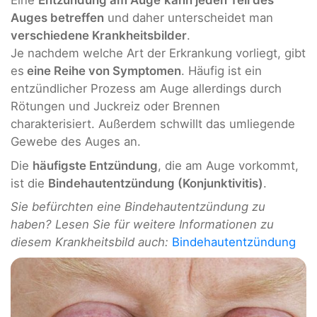
Eine
Entzündung am Auge
kann jeden Teil des
Auges betreffen
und daher unterscheidet man
verschiedene Krankheitsbilder
.
Je nachdem welche Art der Erkrankung vorliegt, gibt
es
eine Reihe von Symptomen
. Häufig ist ein
entzündlicher Prozess am Auge allerdings durch
Rötungen und Juckreiz oder Brennen
charakterisiert. Außerdem schwillt das umliegende
Gewebe des Auges an.
Die
häufigste Entzündung
, die am Auge vorkommt,
ist die
Bindehautentzündung (Konjunktivitis)
.
Sie befürchten eine Bindehautentzündung zu
haben? Lesen Sie für weitere Informationen zu
diesem Krankheitsbild auch:
Bindehautentzündung