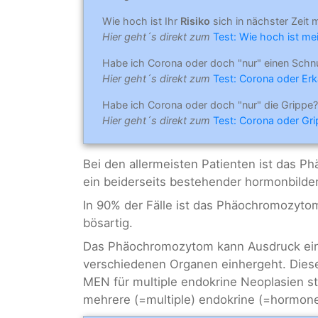
Wie hoch ist Ihr
Risiko
sich in nächster Zeit 
Hier geht´s direkt zum
Test: Wie hoch ist mei
Habe ich Corona oder doch "nur" einen Schn
Hier geht´s direkt zum
Test: Corona oder Erk
Habe ich Corona oder doch "nur" die Grippe?
Hier geht´s direkt zum
Test: Corona oder Gr
Bei den allermeisten Patienten ist das Ph
ein beiderseits bestehender hormonbild
In 90% der Fälle ist das Phäochromozyto
bösartig.
Das Phäochromozytom kann Ausdruck eine
verschiedenen Organen einhergeht. Die
MEN für multiple endokrine Neoplasien st
mehrere (=multiple) endokrine (=hormone