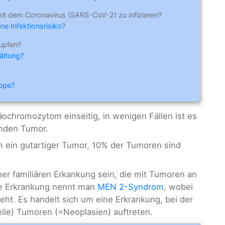
mit dem Coronavirus (SARS-CoV-2) zu infizieren?
ne Infektionsrisiko
?
upfen?
ältung?
ippe?
äochromozytom einseitig, in wenigen Fällen ist es
enden Tumor.
m ein gutartiger Tumor, 10% der Tumoren sind
r familiären Erkankung sein, die mit Tumoren an
se Erkrankung nennt man
MEN 2-Syndrom
, wobei
eht. Es handelt sich um eine Erkrankung, bei der
lle) Tumoren (=Neoplasien) auftreten.