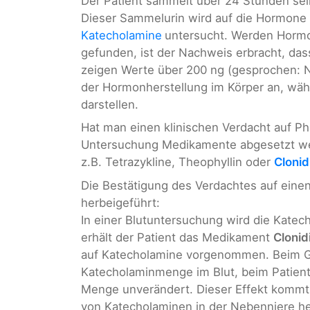
Der Patient sammelt über 24 Stunden sein
Dieser Sammelurin wird auf die Hormone 
Katecholamine
untersucht. Werden Horm
gefunden, ist der Nachweis erbracht, da
zeigen Werte über 200 ng (gesprochen: 
der Hormonherstellung im Körper an, wä
darstellen.
Hat man einen klinischen Verdacht auf P
Untersuchung Medikamente abgesetzt wer
z.B. Tetrazykline, Theophyllin oder
Clonid
Die Bestätigung des Verdachtes auf eine
herbeigeführt:
In einer Blutuntersuchung wird die Kate
erhält der Patient das Medikament
Clonid
auf Katecholamine vorgenommen. Beim Ge
Katecholaminmenge im Blut, beim Patien
Menge unverändert. Dieser Effekt kommt 
von Katecholaminen in der Nebenniere 