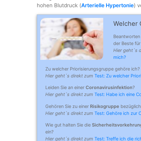
hohen Blutdruck (
Arterielle Hypertonie
) v
Welcher C
Beantworten
der Beste für 
Hier geht´s 
mich?
Zu welcher Priorisierungsgruppe gehöre ich?
Hier geht´s direkt zum
Test: Zu welcher Prio
Leiden Sie an einer
Coronavirusinfektion
?
Hier geht´s direkt zum
Test: Habe ich eine C
Gehören Sie zu einer
Risikogruppe
bezüglich
Hier geht´s direkt zum
Test: Gehöre ich zur 
Wie gut halten Sie die
Sicherheitsvorkehru
ein?
Hier geht´s direkt zum
Test: Treffe ich die r