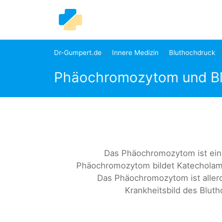
Dr-Gumpert.de
Innere Medizin
Bluthochdruck
Phäochromozytom und Bl
Das Phäochromozytom ist ein 
Phäochromozytom bildet Katecholamin
Das Phäochromozytom ist allerd
Krankheitsbild des Bluth