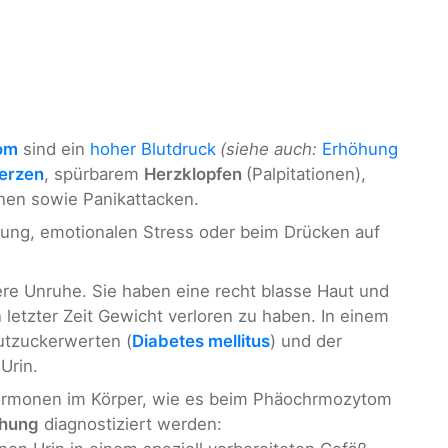
om
sind ein
hoher Blutdruck
(siehe auch:
Erhöhung
erzen
, spürbarem
Herzklopfen
(Palpitationen),
hen sowie Panikattacken.
ng, emotionalen Stress oder beim Drücken auf
ere Unruhe. Sie haben eine recht blasse Haut und
n letzter Zeit Gewicht verloren zu haben. In einem
lutzuckerwerten (
Diabetes mellitus
) und der
Urin.
Hormonen im Körper, wie es beim Phäochrmozytom
chung
diagnostiziert werden: