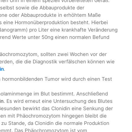
en Urin in einem speziell vorbereiteten Gefäß.
selbst sowie die Abbauprodukte der
one oder Abbauprodukte in erhöhtem Maße
ss eine Hormonüberproduktion besteht. Hierbei
Nanogramm) pro Liter eine krankhafte Veränderung
hrend Werte unter 50ng einen normalen Befund
häochromozytom, sollten zwei Wochen vor der
den, die die Diagnostik verfälschen können wie
in
.
n hormonbildenden Tumor wird durch einen Test
cholaminmenge im Blut bestimmt. Anschließend
in
. Es wird erneut eine Untersuchung des Blutes
sunden bewirkt das Clonidin eine Senkung der
ten mit Phäochromozytom hingegen bleibt die
zu Stande, da Clonidin die normale Produktion
hemmt. Das Phäochromozytom ist vom