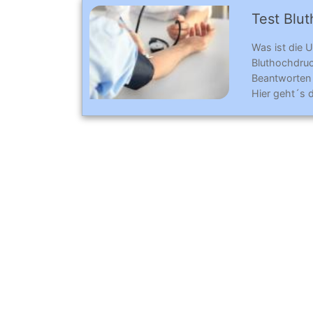
Test Blut
Was ist die 
Bluthochdruc
Beantworten
Hier geht´s 