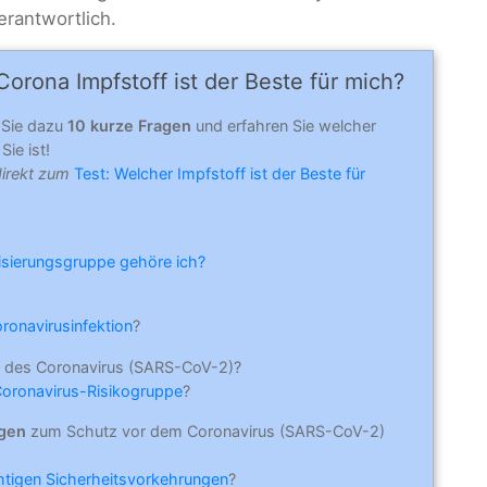
erantwortlich.
orona Impfstoff ist der Beste für mich?
 Sie dazu
10 kurze Fragen
und erfahren Sie welcher
Sie ist!
direkt zum
Test: Welcher Impfstoff ist der Beste für
risierungsgruppe gehöre ich?
oronavirusinfektion
?
 des Coronavirus (SARS-CoV-2)?
Coronavirus-Risikogruppe
?
ngen
zum Schutz vor dem Coronavirus (SARS-CoV-2)
ichtigen Sicherheitsvorkehrungen
?