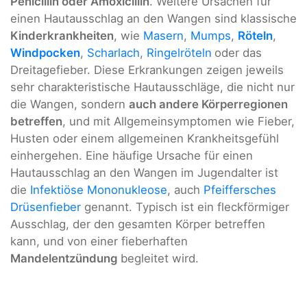
Penicillin oder Amoxicillin
. Weitere Ursachen für
einen Hautausschlag an den Wangen sind klassische
Kinderkrankheiten
, wie
Masern
,
Mumps
,
Röteln
,
Windpocken
,
Scharlach
,
Ringelröteln
oder das
Dreitagefieber. Diese Erkrankungen zeigen jeweils
sehr charakteristische Hautausschläge, die nicht nur
die Wangen, sondern
auch andere Körperregionen
betreffen
, und mit Allgemeinsymptomen wie Fieber,
Husten oder einem allgemeinen Krankheitsgefühl
einhergehen. Eine häufige Ursache für einen
Hautausschlag an den Wangen im Jugendalter ist
die
Infektiöse Mononukleose
, auch
Pfeiffersches
Drüsenfieber
genannt. Typisch ist ein fleckförmiger
Ausschlag, der den gesamten Körper betreffen
kann, und von einer fieberhaften
Mandelentzündung
begleitet wird.