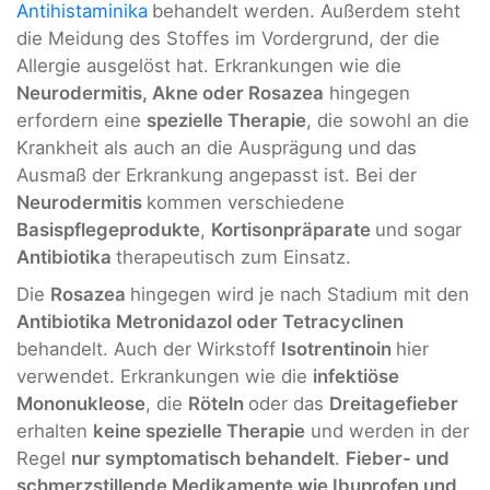
Antihistaminika
behandelt werden. Außerdem steht
die Meidung des Stoffes im Vordergrund, der die
Allergie ausgelöst hat. Erkrankungen wie die
Neurodermitis, Akne oder Rosazea
hingegen
erfordern eine
spezielle Therapie
, die sowohl an die
Krankheit als auch an die Ausprägung und das
Ausmaß der Erkrankung angepasst ist. Bei der
Neurodermitis
kommen verschiedene
Basispflegeprodukte
,
Kortisonpräparate
und sogar
Antibiotika
therapeutisch zum Einsatz.
Die
Rosazea
hingegen wird je nach Stadium mit den
Antibiotika Metronidazol oder Tetracyclinen
behandelt. Auch der Wirkstoff
Isotrentinoin
hier
verwendet. Erkrankungen wie die
infektiöse
Mononukleose
, die
Röteln
oder das
Dreitagefieber
erhalten
keine spezielle Therapie
und werden in der
Regel
nur symptomatisch behandelt
.
Fieber- und
schmerzstillende Medikamente wie Ibuprofen und