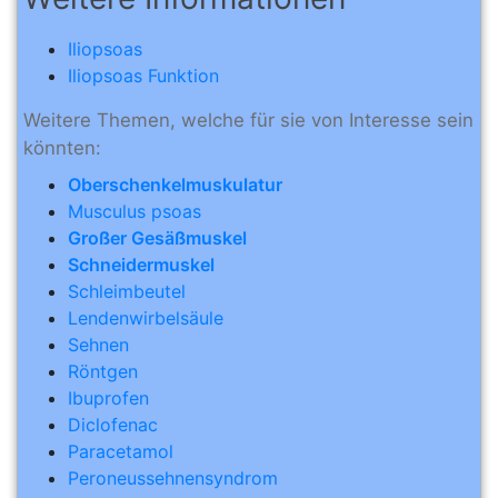
Iliopsoas
Iliopsoas Funktion
Weitere Themen, welche für sie von Interesse sein
könnten:
Oberschenkelmuskulatur
Musculus psoas
Großer Gesäßmuskel
Schneidermuskel
Schleimbeutel
Lendenwirbelsäule
Sehnen
Röntgen
Ibuprofen
Diclofenac
Paracetamol
Peroneussehnensyndrom