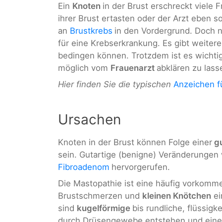
Ein
Knoten
in der Brust erschreckt viele
ihrer Brust ertasten oder der Arzt eben s
an
Brustkrebs
in den Vordergrund. Doch n
für eine Krebserkrankung. Es gibt weitere
bedingen können. Trotzdem ist es wichtig
möglich vom
Frauenarzt
abklären zu lass
Hier finden Sie die typischen
Anzeichen f
Ursachen
Knoten in der Brust können Folge einer
gu
sein. Gutartige (benigne) Veränderungen
Fibroadenom
hervorgerufen.
Die Mastopathie ist eine häufig vorkom
Brustschmerzen und
kleinen Knötchen
ei
sind
kugelförmige
bis rundliche, flüssig
durch Drüsengewebe entstehen und ein