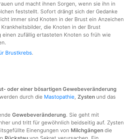
 Frauen und macht ihnen Sorgen, wenn sie ihn in
olchen feststellt. Sofort drängt sich der Gedanke
icht immer sind Knoten in der Brust ein Anzeichen
 Krankheitsbilder, die Knoten in der Brust
 einen zufällig ertasteten Knoten so früh wie
en.
ür Brustkrebs
.
t- oder einer bösartigen Gewebeveränderung
 werden durch die
Mastopathie
,
Zysten
und das
mende
Gewebeveränderung
. Sie geht mit
nher und tritt für gewöhnlich beidseitig auf. Zysten
keitsgefüllte Einengungen von
Milchgängen
die
en
Rückstau
von Sekret verursachen. Ein