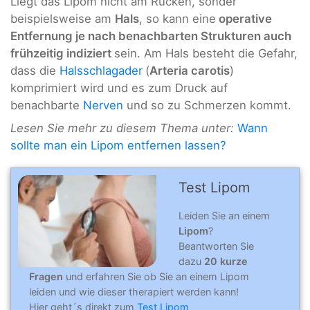
Liegt das Lipom nicht am Rücken, sonder
beispielsweise am
Hals
, so kann eine
operative
Entfernung je nach benachbarten Strukturen auch
frühzeitig indiziert
sein. Am Hals besteht die Gefahr,
dass die
Halsschlagader
(
Arteria carotis
)
komprimiert wird und es zum Druck auf
benachbarte
Nerven
und so zu Schmerzen kommt.
Lesen Sie mehr zu diesem Thema unter:
Wann
sollte man ein Lipom entfernen lassen?
Test Lipom
Leiden Sie an einem
Lipom
?
Beantworten Sie
dazu
20 kurze
Fragen
und erfahren Sie ob Sie an einem Lipom
leiden und wie dieser therapiert werden kann!
Hier geht´s direkt zum
Test Lipom