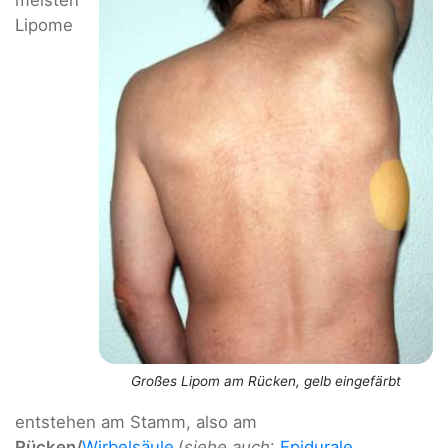
Lipome
Großes Lipom am Rücken, gelb eingefärbt
entstehen am Stamm, also am
Rücken/
Wirbelsäule
(
siehe auch
:
Epidurale