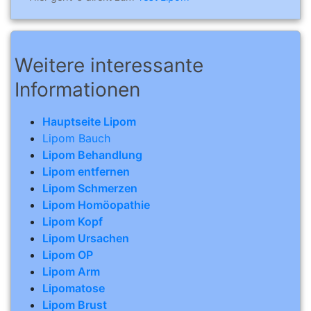
Weitere interessante
Informationen
Hauptseite Lipom
Lipom Bauch
Lipom Behandlung
Lipom entfernen
Lipom Schmerzen
Lipom Homöopathie
Lipom Kopf
Lipom Ursachen
Lipom OP
Lipom Arm
Lipomatose
Lipom Brust