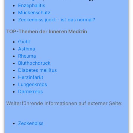
Enzephalitis
Mückenschutz
Zeckenbiss juckt - ist das normal?
TOP-Themen der Inneren Medizin
Gicht
Asthma
Rheuma
Bluthochdruck
Diabetes mellitus
Herzinfarkt
Lungenkrebs
Darmkrebs
Weiterführende Informationen auf externer Seite:
Zeckenbiss