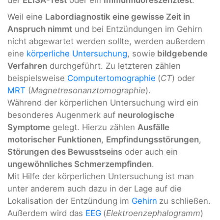
der
ELISA-Test
oder ein
Immunfluoreszenztest
.
Weil eine
Labordiagnostik eine gewisse Zeit in
Anspruch nimmt
und bei Entzündungen im Gehirn
nicht abgewartet werden sollte, werden außerdem
eine
körperliche Untersuchung
, sowie
bildgebende
Verfahren
durchgeführt. Zu letzteren zählen
beispielsweise
Computertomographie
(
CT
) oder
MRT
(
Magnetresonanztomographie
).
Während der körperlichen Untersuchung wird ein
besonderes Augenmerk auf
neurologische
Symptome
gelegt. Hierzu zählen
Ausfälle
motorischer Funktionen
,
Empfindungsstörungen
,
Störungen des Bewusstseins
oder auch ein
ungewöhnliches Schmerzempfinden
.
Mit Hilfe der körperlichen Untersuchung ist man
unter anderem auch dazu in der Lage auf die
Lokalisation der Entzündung im
Gehirn
zu schließen.
Außerdem wird das
EEG
(
Elektroenzephalogramm
)