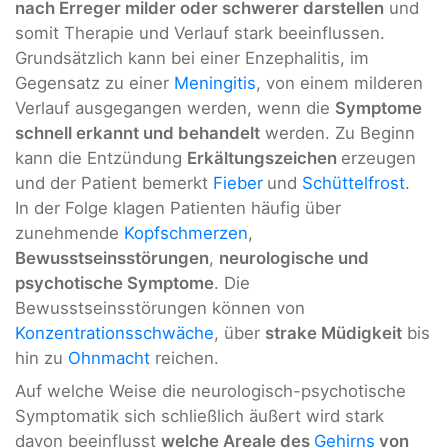
nach Erreger milder oder schwerer darstellen
und
somit Therapie und Verlauf stark beeinflussen.
Grundsätzlich kann bei einer Enzephalitis, im
Gegensatz zu einer
Meningitis
, von einem milderen
Verlauf ausgegangen werden, wenn die
Symptome
schnell erkannt und behandelt
werden. Zu Beginn
kann die Entzündung
Erkältungszeichen
erzeugen
und der Patient bemerkt
Fieber
und
Schüttelfrost
.
In der Folge klagen Patienten häufig über
zunehmende
Kopfschmerzen
,
Bewusstseinsstörungen
,
neurologische und
psychotische Symptome
. Die
Bewusstseinsstörungen können von
Konzentrationsschwäche
, über
strake Müdigkeit
bis
hin zu
Ohnmacht
reichen.
Auf welche Weise die neurologisch-psychotische
Symptomatik sich schließlich äußert wird stark
davon beeinflusst
welche Areale des
Gehirns
von