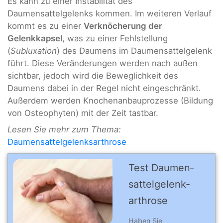
Es kann zu einer Instabilität des
Daumensattelgelenks kommen. Im weiteren Verlauf
kommt es zu einer
Verknöcherung der
Gelenkkapsel
, was zu einer Fehlstellung
(
Subluxation
) des Daumens im Daumensattelgelenk
führt. Diese Veränderungen werden nach außen
sichtbar, jedoch wird die Beweglichkeit des
Daumens dabei in der Regel nicht eingeschränkt.
Außerdem werden Knochenanbauprozesse (Bildung
von Osteophyten) mit der Zeit tastbar.
Lesen Sie mehr zum Thema:
Daumensattelgelenksarthrose
Test Daumen­
sattel­gelenk­
arthro­se
Haben Sie