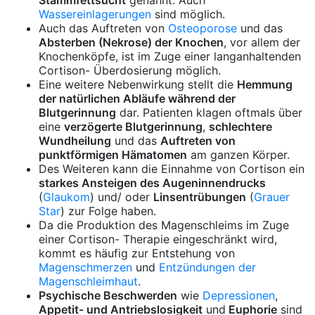
Wassereinlagerungen
sind möglich.
Auch das Auftreten von
Osteoporose
und das
Absterben (Nekrose) der Knochen
, vor allem der
Knochenköpfe, ist im Zuge einer langanhaltenden
Cortison- Überdosierung möglich.
Eine weitere Nebenwirkung stellt die
Hemmung
der natürlichen Abläufe während der
Blutgerinnung
dar. Patienten klagen oftmals über
eine
verzögerte Blutgerinnung
,
schlechtere
Wundheilung
und das
Auftreten von
punktförmigen Hämatomen
am ganzen Körper.
Des Weiteren kann die Einnahme von Cortison ein
starkes Ansteigen des Augeninnendrucks
(
Glaukom
) und/ oder
Linsentrübungen
(
Grauer
Star
) zur Folge haben.
Da die Produktion des Magenschleims im Zuge
einer Cortison- Therapie eingeschränkt wird,
kommt es häufig zur Entstehung von
Magenschmerzen
und
Entzündungen der
Magenschleimhaut
.
Psychische Beschwerden
wie
Depressionen
,
Appetit- und Antriebslosigkeit
und
Euphorie
sind