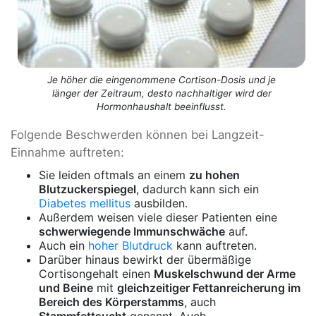
Je höher die eingenommene Cortison-Dosis und je
länger der Zeitraum, desto nachhaltiger wird der
Hormonhaushalt beeinflusst.
Folgende Beschwerden können bei Langzeit-
Einnahme auftreten:
Sie leiden oftmals an einem
zu hohen
Blutzuckerspiegel
, dadurch kann sich ein
Diabetes mellitus
ausbilden.
Außerdem weisen viele dieser Patienten eine
schwerwiegende Immunschwäche
auf.
Auch ein
hoher Blutdruck
kann auftreten.
Darüber hinaus bewirkt der übermäßige
Cortisongehalt einen
Muskelschwund der Arme
und Beine
mit
gleichzeitiger Fettanreicherung im
Bereich des Körperstamms
, auch
Stammfettsucht
genannt. Auch