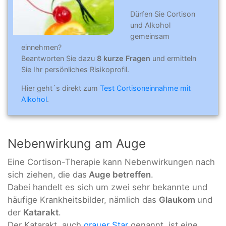
Dürfen Sie Cortison
und Alkohol
gemeinsam
einnehmen?
Beantworten Sie dazu
8 kurze Fragen
und ermitteln
Sie Ihr persönliches Risikoprofil.
Hier geht´s direkt zum
Test Cortisoneinnahme mit
Alkohol
.
Nebenwirkung am Auge
Eine Cortison-Therapie kann Nebenwirkungen nach
sich ziehen, die das
Auge betreffen
.
Dabei handelt es sich um zwei sehr bekannte und
häufige Krankheitsbilder, nämlich das
Glaukom
und
der
Katarakt
.
Der Katarakt, auch
grauer Star
genannt, ist eine