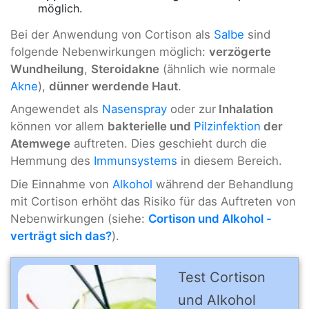
möglich.
Bei der Anwendung von Cortison als
Salbe
sind
folgende Nebenwirkungen möglich:
verzögerte
Wundheilung
,
Steroidakne
(ähnlich wie normale
Akne
),
dünner werdende Haut
.
Angewendet als
Nasenspray
oder zur
Inhalation
können vor allem
bakterielle und
Pilzinfektion
der
Atemwege
auftreten. Dies geschieht durch die
Hemmung des
Immunsystems
in diesem Bereich.
Die Einnahme von
Alkohol
während der Behandlung
mit Cortison erhöht das Risiko für das Auftreten von
Nebenwirkungen (siehe:
Cortison und Alkohol -
verträgt sich das?
).
Test Cortison
und Alkohol