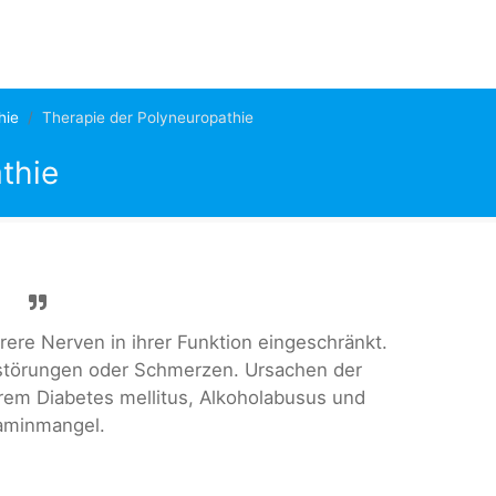
hie
Therapie der Polyneuropathie
thie
rere Nerven in ihrer Funktion eingeschränkt.
sstörungen oder Schmerzen. Ursachen der
rem Diabetes mellitus, Alkoholabusus und
aminmangel.