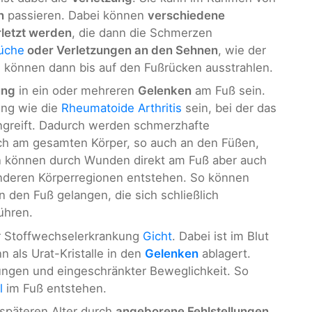
n
passieren. Dabei können
verschiedene
letzt werden
, die dann die Schmerzen
üche
oder Verletzungen an den Sehnen
, wie der
 können dann bis auf den Fußrücken ausstrahlen.
ung
in ein oder mehreren
Gelenken
am Fuß sein.
ung wie die
Rheumatoide Arthritis
sein, bei der das
ngreift. Dadurch werden schmerzhafte
h am gesamten Körper, so auch an den Füßen,
n können durch Wunden direkt am Fuß aber auch
deren Körperregionen entstehen. So können
n den Fuß gelangen, die sich schließlich
ühren.
er Stoffwechselerkrankung
Gicht
. Dabei ist im Blut
n als Urat-Kristalle in den
Gelenken
ablagert.
gen und eingeschränkter Beweglichkeit. So
l
im Fuß entstehen.
späteren Alter durch
angeborene Fehlstellungen