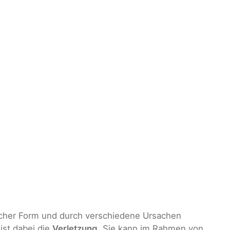
cher Form und durch verschiedene Ursachen
ist dabei die
Verletzung
. Sie kann im Rahmen von