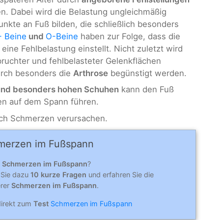
n. Dabei wird die Belastung ungleichmäßig
unkte an Fuß bilden, die schließlich besonders
- Beine
und
O-Beine
haben zur Folge, dass die
 eine Fehlbelastung einstellt. Nicht zuletzt wird
ruchter und fehlbelasteter Gelenkflächen
durch besonders die
Arthrose
begünstigt werden.
nd besonders hohen Schuhen
kann den Fuß
en auf dem Spann führen.
ch Schmerzen verursachen.
merzen im Fußspann
n
Schmerzen im Fußspann
?
 Sie dazu
10 kurze Fragen
und erfahren Sie die
erer
Schmerzen im Fußspann
.
direkt zum
Test
Schmerzen im Fußspann