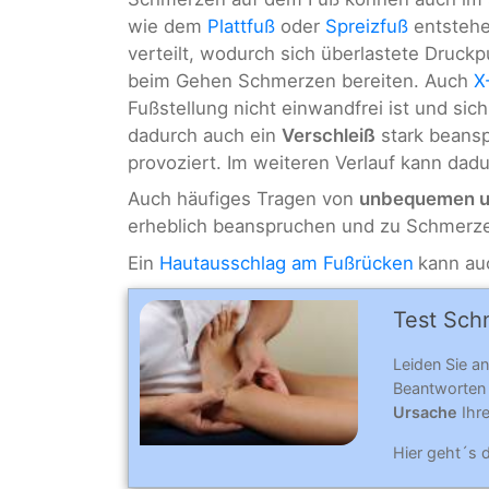
wie dem
Plattfuß
oder
Spreizfuß
entstehe
verteilt, wodurch sich überlastete Druckp
beim Gehen Schmerzen bereiten. Auch
X
Fußstellung nicht einwandfrei ist und sich
dadurch auch ein
Verschleiß
stark beansp
provoziert. Im weiteren Verlauf kann da
Auch häufiges Tragen von
unbequemen u
erheblich beanspruchen und zu Schmerz
Ein
Hautausschlag am Fußrücken
kann au
Test Sch
Leiden Sie a
Beantworten
Ursache
Ihr
Hier geht´s 