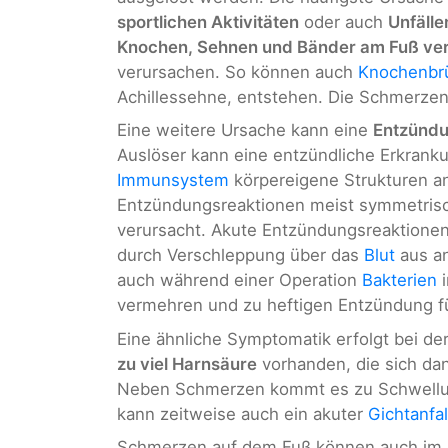
sportlichen Aktivitäten
oder auch
Unfälle
Knochen, Sehnen und Bänder am Fuß ver
verursachen. So können auch
Knochenbr
Achillessehne, entstehen. Die Schmerzen
Eine weitere Ursache kann eine
Entzünd
Auslöser kann eine entzündliche Erkrank
Immunsystem
körpereigene Strukturen a
Entzündungsreaktionen meist symmetrisc
verursacht. Akute Entzündungsreaktione
durch Verschleppung über das
Blut
aus an
auch während einer Operation
Bakterien
i
vermehren und zu heftigen Entzündung f
Eine ähnliche Symptomatik erfolgt bei d
zu viel Harnsäure
vorhanden, die sich dan
Neben Schmerzen kommt es zu Schwellun
kann zeitweise auch ein akuter
Gichtanfal
Schmerzen auf dem Fuß können auch im 