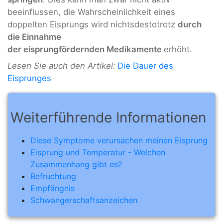
beeinflussen, die Wahrscheinlichkeit eines
doppelten Eisprungs wird nichtsdestotrotz
durch
die Einnahme
der eisprungfördernden Medikamente
erhöht.
Lesen Sie auch den Artikel:
Die Dauer des
Eisprunges
Weiterführende Informationen
Diese Symptome verursachen meinen Eisprung
Eisprung und Temperatur - Welchen
Zusammenhang gibt es?
Befruchtung
Empfängnis
Schwangerschaftsanzeichen