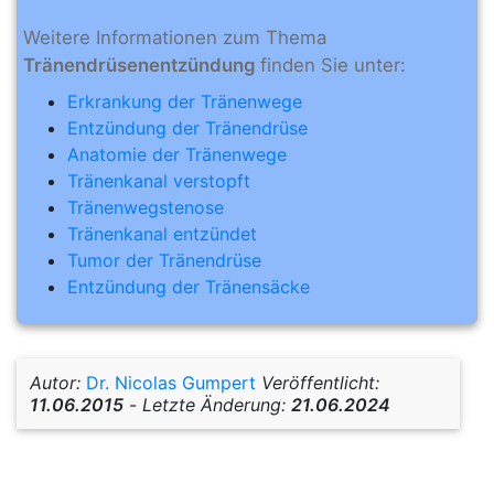
Weitere Informationen zum Thema
Tränendrüsenentzündung
finden Sie unter:
Erkrankung der Tränenwege
Entzündung der Tränendrüse
Anatomie der Tränenwege
Tränenkanal verstopft
Tränenwegstenose
Tränenkanal entzündet
Tumor der Tränendrüse
Entzündung der Tränensäcke
Autor:
Dr. Nicolas Gumpert
Veröffentlicht:
11.06.2015
-
Letzte Änderung:
21.06.2024