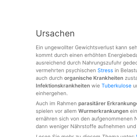
Ursachen
Ein ungewollter Gewichtsverlust kann seh
kommt durch einen erhöhten Energiebedar
ausreichend durch Nahrungszufuhr gedec
vermehrten psychischen
Stress
in Belast
auch durch
organische Krankheiten
zusta
Infektionskrankheiten
wie
Tuberkulose
u
einhergehen.
Auch im Rahmen
parasitärer Erkrankung
spielen vor allem
Wurmerkrankungen
ein
ernähren sich von den aufgenommenen Na
dann weniger Nährstoffe aufnehmen und v
Lesen Sie mehr zu diesem Thema unter: