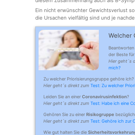
diesem Zusammenhang auch als B-Sympt
Ein nicht erwünschter Gewichtsverlust sol
die Ursachen vielfältig sind und je nachd
Welcher C
Beantworten
der Beste für 
Hier geht´s 
mich?
Zu welcher Priorisierungsgruppe gehöre ich?
Hier geht´s direkt zum
Test: Zu welcher Prio
Leiden Sie an einer
Coronavirusinfektion
?
Hier geht´s direkt zum
Test: Habe ich eine C
Gehören Sie zu einer
Risikogruppe
bezüglich
Hier geht´s direkt zum
Test: Gehöre ich zur 
Wie gut halten Sie die
Sicherheitsvorkehru