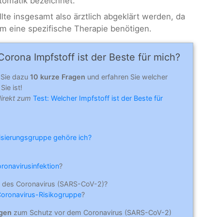
omatik bezeichnet.
lte insgesamt also ärztlich abgeklärt werden, da
em eine spezifische Therapie benötigen.
orona Impfstoff ist der Beste für mich?
 Sie dazu
10 kurze Fragen
und erfahren Sie welcher
Sie ist!
direkt zum
Test: Welcher Impfstoff ist der Beste für
risierungsgruppe gehöre ich?
oronavirusinfektion
?
 des Coronavirus (SARS-CoV-2)?
Coronavirus-Risikogruppe
?
ngen
zum Schutz vor dem Coronavirus (SARS-CoV-2)