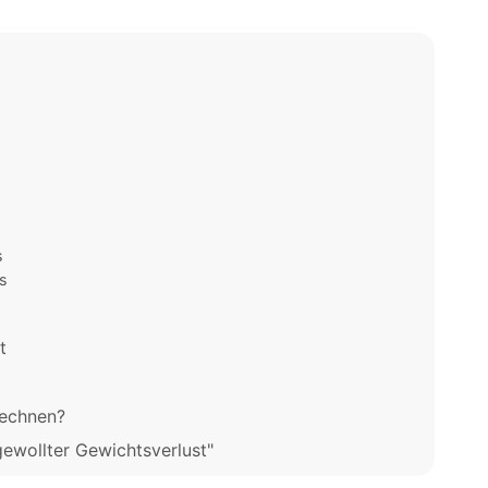
s
s
t
rechnen?
ewollter Gewichtsverlust"