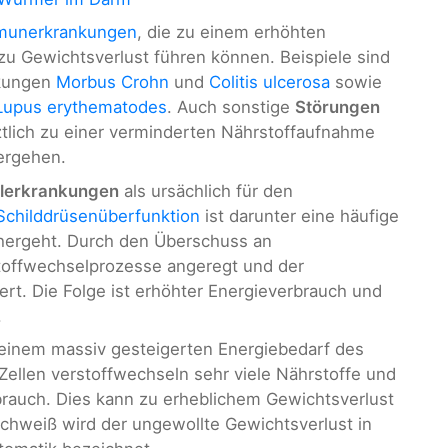
munerkrankungen
, die zu einem erhöhten
zu Gewichtsverlust führen können. Beispiele sind
nkungen
Morbus Crohn
und
Colitis ulcerosa
sowie
Lupus erythematodes
. Auch sonstige
Störungen
tztlich zu einer verminderten Nährstoffaufnahme
ergehen.
lerkrankungen
als ursächlich für den
Schilddrüsenüberfunktion
ist darunter eine häufige
hergeht. Durch den Überschuss an
offwechselprozesse angeregt und der
rt. Die Folge ist erhöhter Energieverbrauch und
.
einem massiv gesteigerten Energiebedarf des
n Zellen verstoffwechseln sehr viele Nährstoffe und
rauch. Dies kann zu erheblichem Gewichtsverlust
hweiß wird der ungewollte Gewichtsverlust in