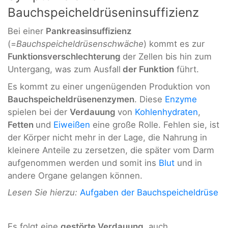
Bauchspeicheldrüseninsuffizienz
Bei einer
Pankreasinsuffizienz
(=
Bauchspeicheldrüsenschwäche
) kommt es zur
Funktionsverschlechterung
der Zellen bis hin zum
Untergang, was zum Ausfall
der Funktion
führt.
Es kommt zu einer ungenügenden Produktion von
Bauchspeicheldrüsenenzymen
. Diese
Enzyme
spielen bei der
Verdauung
von
Kohlenhydraten
,
Fetten
und
Eiweißen
eine große Rolle. Fehlen sie, ist
der Körper nicht mehr in der Lage, die Nahrung in
kleinere Anteile zu zersetzen, die später vom Darm
aufgenommen werden und somit ins
Blut
und in
andere Organe gelangen können.
Lesen Sie hierzu:
Aufgaben der Bauchspeicheldrüse
Es folgt eine
gestörte Verdauung
, auch