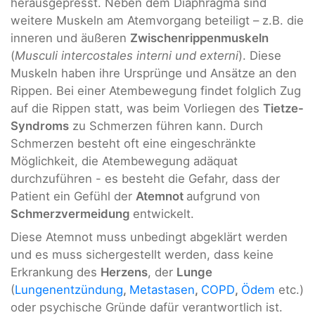
herausgepresst. Neben dem Diaphragma sind
weitere Muskeln am Atemvorgang beteiligt – z.B. die
inneren und äußeren
Zwischenrippenmuskeln
(
Musculi intercostales interni und externi
). Diese
Muskeln haben ihre Ursprünge und Ansätze an den
Rippen. Bei einer Atembewegung findet folglich Zug
auf die Rippen statt, was beim Vorliegen des
Tietze-
Syndroms
zu Schmerzen führen kann. Durch
Schmerzen besteht oft eine eingeschränkte
Möglichkeit, die Atembewegung adäquat
durchzuführen - es besteht die Gefahr, dass der
Patient ein Gefühl der
Atemnot
aufgrund von
Schmerzvermeidung
entwickelt.
Diese Atemnot muss unbedingt abgeklärt werden
und es muss sichergestellt werden, dass keine
Erkrankung des
Herzens
, der
Lunge
(
Lungenentzündung
,
Metastasen
,
COPD
,
Ödem
etc.)
oder psychische Gründe dafür verantwortlich ist.