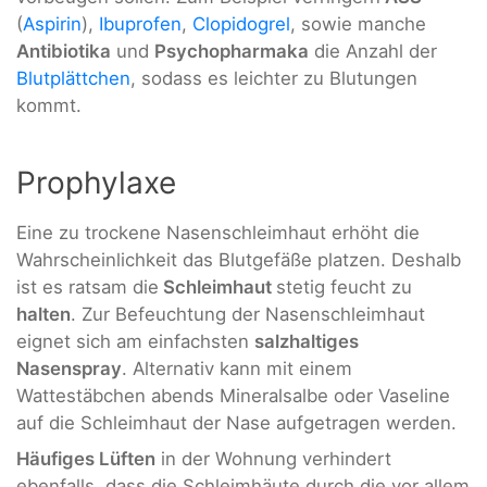
(
Aspirin
),
Ibuprofen
,
Clopidogrel
, sowie manche
Antibiotika
und
Psychopharmaka
die Anzahl der
Blutplättchen
, sodass es leichter zu Blutungen
kommt.
Prophylaxe
Eine zu trockene Nasenschleimhaut erhöht die
Wahrscheinlichkeit das Blutgefäße platzen. Deshalb
ist es ratsam die
Schleimhaut
stetig feucht zu
halten
. Zur Befeuchtung der Nasenschleimhaut
eignet sich am einfachsten
salzhaltiges
Nasenspray
. Alternativ kann mit einem
Wattestäbchen abends Mineralsalbe oder Vaseline
auf die Schleimhaut der Nase aufgetragen werden.
Häufiges Lüften
in der Wohnung verhindert
ebenfalls, dass die Schleimhäute durch die vor allem