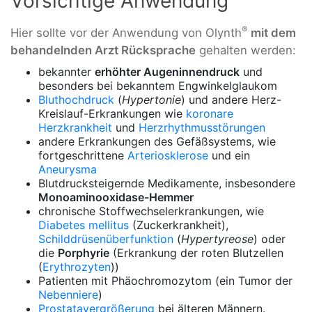
Vorsichtige Anwendung
®
Hier sollte vor der Anwendung von Olynth
mit dem
behandelnden Arzt Rücksprache
gehalten werden:
bekannter
erhöhter Augeninnendruck
und
besonders bei bekanntem Engwinkelglaukom
Bluthochdruck
(
Hypertonie
) und andere Herz-
Kreislauf-Erkrankungen wie
koronare
Herzkrankheit
und
Herzrhythmusstörungen
andere Erkrankungen des Gefäßsystems, wie
fortgeschrittene
Arteriosklerose
und ein
Aneurysma
Blutdrucksteigernde Medikamente, insbesondere
Monoaminooxidase-Hemmer
chronische Stoffwechselerkrankungen, wie
Diabetes mellitus
(Zuckerkrankheit),
Schilddrüsenüberfunktion
(
Hypertyreose
) oder
die
Porphyrie
(Erkrankung der roten Blutzellen
(
Erythrozyten
))
Patienten mit Phäochromozytom (ein Tumor der
Nebenniere
)
Prostatavergrößerung
bei älteren Männern.