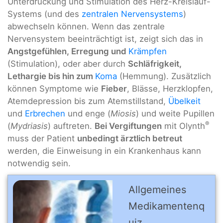
Unterdrückung und Stimulation des Herz-Kreislauf-
Systems (und des
zentralen Nervensystems
)
abwechseln können. Wenn das zentrale
Nervensystem beeinträchtigt ist, zeigt sich das in
Angstgefühlen, Erregung und
Krämpfen
(Stimulation), oder aber durch
Schläfrigkeit,
Lethargie bis hin zum
Koma
(Hemmung). Zusätzlich
können Symptome wie
Fieber
, Blässe, Herzklopfen,
Atemdepression bis zum Atemstillstand,
Übelkeit
und
Erbrechen
und enge (
Miosis
) und weite Pupillen
®
(
Mydriasis
) auftreten.
Bei Vergiftungen
mit Olynth
muss der Patient
unbedingt ärztlich betreut
werden, die Einweisung in ein Krankenhaus kann
notwendig sein.
Allgemeines
Medikamentenq
uiz