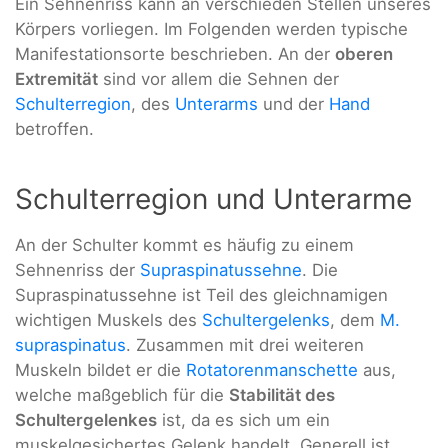
Ein Sehnenriss kann an verschieden Stellen unseres
Körpers vorliegen. Im Folgenden werden typische
Manifestationsorte beschrieben. An der
oberen
Extremität
sind vor allem die Sehnen der
Schulterregion
, des
Unterarms
und der
Hand
betroffen.
Schulterregion und Unterarme
An der Schulter kommt es häufig zu einem
Sehnenriss der
Supraspinatussehne
. Die
Supraspinatussehne ist Teil des gleichnamigen
wichtigen Muskels des
Schultergelenks
, dem
M.
supraspinatus
. Zusammen mit drei weiteren
Muskeln bildet er die
Rotatorenmanschette
aus,
welche maßgeblich für die
Stabilität des
Schultergelenkes
ist, da es sich um ein
muskelgesichertes Gelenk handelt. Generell ist