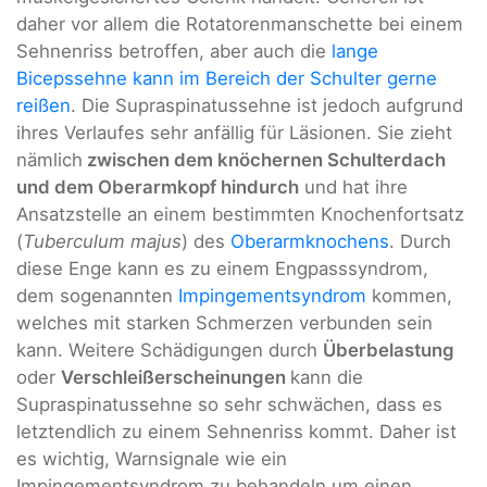
daher vor allem die Rotatorenmanschette bei einem
Sehnenriss betroffen, aber auch die
lange
Bicepssehne kann im Bereich der Schulter gerne
reißen
. Die Supraspinatussehne ist jedoch aufgrund
ihres Verlaufes sehr anfällig für Läsionen. Sie zieht
nämlich
zwischen dem knöchernen Schulterdach
und dem Oberarmkopf hindurch
und hat ihre
Ansatzstelle an einem bestimmten Knochenfortsatz
(
Tuberculum majus
) des
Oberarmknochens
. Durch
diese Enge kann es zu einem Engpasssyndrom,
dem sogenannten
Impingementsyndrom
kommen,
welches mit starken Schmerzen verbunden sein
kann. Weitere Schädigungen durch
Überbelastung
oder
Verschleißerscheinungen
kann die
Supraspinatussehne so sehr schwächen, dass es
letztendlich zu einem Sehnenriss kommt. Daher ist
es wichtig, Warnsignale wie ein
Impingementsyndrom zu behandeln um einen