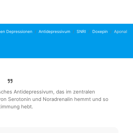
en Depressionen
Antidepressivum
SNRI
Doxepin
Aponal
lisches Antidepressivum, das im zentralen
on Serotonin und Noradrenalin hemmt und so
timmung hebt.