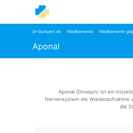
Dr-Gumpert.de
Medikamente
Medikamente geg
Aponal
Aponal (Doxepin) ist ein trizyk
Nervensystem die Wiederaufnahme v
die S