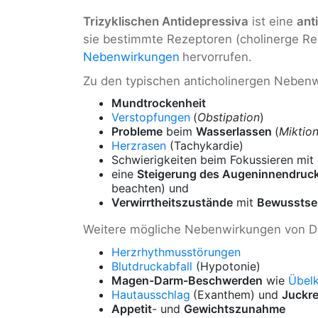
Trizyklischen Antidepressiva
ist eine
ant
sie bestimmte Rezeptoren (cholinerge R
Nebenwirkungen
hervorrufen.
Zu den typischen anticholinergen Neben
Mundtrockenheit
Verstopfungen
(
Obstipation
)
Probleme
beim
Wasserlassen
(
Miktio
Herzrasen
(Tachykardie)
Schwierigkeiten beim Fokussieren mit
eine
Steigerung des Augeninnendruc
beachten) und
Verwirrtheitszustände
mit
Bewusstse
Weitere mögliche Nebenwirkungen von Do
Herzrhythmusstörungen
Blutdruckabfall
(Hypotonie)
Magen-Darm-Beschwerden
wie
Übelk
Hautausschlag
(Exanthem) und
Juckre
Appetit
- und
Gewichtszunahme