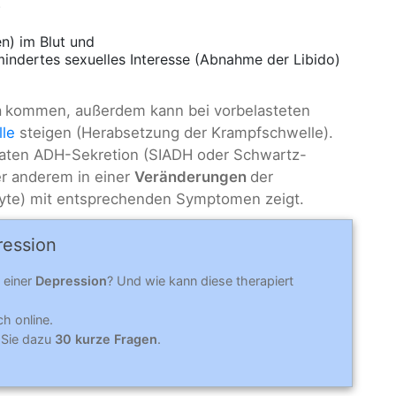
)
n) im Blut und
indertes sexuelles Interesse (Abnahme der Libido)
n
kommen, außerdem kann bei vorbelasteten
lle
steigen (Herabsetzung der Krampfschwelle).
uaten ADH-Sekretion (SIADH oder Schwartz-
er anderem in einer
Veränderungen
der
olyte) mit entsprechenden Symptomen zeigt.
ression
 einer
Depression
? Und wie kann diese therapiert
ch online.
 Sie dazu
30 kurze Fragen
.