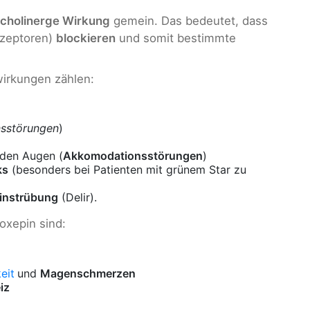
icholinerge Wirkung
gemein. Das bedeutet, dass
ezeptoren)
blockieren
und somit bestimmte
wirkungen zählen:
nsstörungen
)
 den Augen (
Akkomodationsstörungen
)
ks
(besonders bei Patienten mit grünem Star zu
instrübung
(Delir).
xepin sind:
eit
und
Magenschmerzen
iz