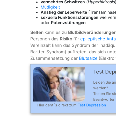
vermehrtes Schwitzen
(
Hyperhidrosis
Müdigkeit
Anstieg der Leberwerte
(Transaminase
sexuelle Funktionsstörungen
wie verm
oder
Potenzstörungen
Selten
kann es zu
Blutbildveränderunge
Personen das
Risiko
für
epileptische Anfa
Vereinzelt kann das Syndrom der inadäq
Bartter-Syndrom) auftreten, das sich unt
Zusammensetzung der
Blutsalze
(Elektr
Test Dep
Leiden Sie an
werden?
Testen Sie si
Beantworten
Hier geht´s direkt zum
Test Depression