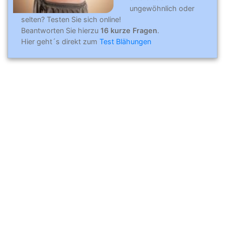
ungewöhnlich oder
selten? Testen Sie sich online!
Beantworten Sie hierzu
16 kurze Fragen
.
Hier geht´s direkt zum
Test Blähungen