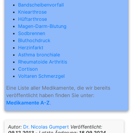
Bandscheibenvorfall
Kniearthrose
Hüftarthrose
Magen-Darm-Blutung
Sodbrennen
Bluthochdruck
Herzinfarkt
Asthma bronchiale
Rheumatoide Arthritis
Cortison
Voltaren Schmerzgel
Eine Liste aller Medikamente, die wir bereits
veröffentlicht haben finden Sie unter:
Medikamente A-Z
.
Autor:
Dr. Nicolas Gumpert
Veröffentlicht:
09.12.2013
-
Letzte Änderung:
18.09.2024