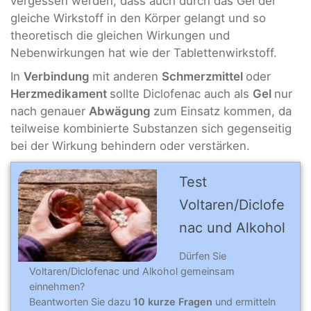
vergessen werden, dass auch durch das Gel der
gleiche Wirkstoff in den Körper gelangt und so
theoretisch die gleichen Wirkungen und
Nebenwirkungen hat wie der Tablettenwirkstoff.
In
Verbindung
mit anderen
Schmerzmittel
oder
Herzmedikament
sollte Diclofenac auch als
Gel
nur
nach genauer
Abwägung
zum Einsatz kommen, da
teilweise kombinierte Substanzen sich gegenseitig
bei der Wirkung behindern oder verstärken.
Test
Voltaren/Diclofe
nac und Alkohol
Dürfen Sie
Voltaren/Diclofenac und Alkohol gemeinsam
einnehmen?
Beantworten Sie dazu
10 kurze Fragen
und ermitteln