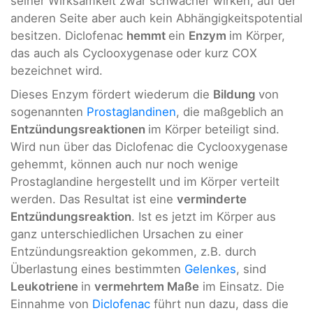
seiner Wirksamkeit zwar schwächer wirken, auf der
anderen Seite aber auch kein Abhängigkeitspotential
besitzen. Diclofenac
hemmt
ein
Enzym
im Körper,
das auch als Cyclooxygenase
oder kurz COX
bezeichnet wird.
Dieses Enzym fördert wiederum die
Bildung
von
sogenannten
Prostaglandinen
, die maßgeblich an
Entzündungsreaktionen
im Körper beteiligt sind.
Wird nun über das Diclofenac die Cyclooxygenase
gehemmt, können auch nur noch wenige
Prostaglandine hergestellt und im Körper verteilt
werden. Das Resultat ist eine
verminderte
Entzündungsreaktion
. Ist es jetzt im Körper aus
ganz unterschiedlichen Ursachen zu einer
Entzündungsreaktion gekommen, z.B. durch
Überlastung eines bestimmten
Gelenkes
, sind
Leukotriene
in
vermehrtem Maße
im Einsatz. Die
Einnahme von
Diclofenac
führt nun dazu, dass die