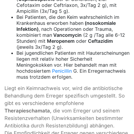
Cefotaxim oder Ceftriaxon, 3x/Tag 2 g), mit
Ampicillin (3x/Tag 5 g).
Bei Patienten, die den Keim wahrscheinlich im
Krankenhaus erworben haben
(nosokomiale
Infektion)
, nach Operationen oder Trauma,
kombiniert man
Vancomycin
(2 g /Tag alle 6-12
Stunden) mit
Meropenem
oder
Ceftazidim
(jeweils 3x/Tag 2 g).
Bei jugendlichen Patienten mit Hauterscheinungen
liegen mit relativ hoher Sicherheit
Meningokokken vor. Hier behandelt man mit
hochdosiertem
Penicillin
G. Ein Erregernachweis
muss trotzdem erfolgen.
Liegt ein Keimnachweis vor, wird die antibiotische
Behandlung dem Erreger spezifisch umgestellt. So
gibt es verschiedene empfohlene
Therapieschamata,
die vom Erreger und seinem
Resistenzverhalten (Unwirksamkeiten bestimmter
Antibiotika durch Resistenzbildung) abhängen.
Die Empfindlichkeit der Erreger gegen verschiedene