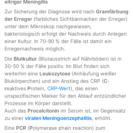
eitriger Meningitis
Zur Sicherung der Diagnose wird nach
Gramfärbung
der Erreger
(farbliches Sichtbarmachen der Erreger)
unter dem Mikroskop nachgewiesen,
bakteriologisch erfolgt der Nachweis durch Anlegen
einer Kultur. In 70-90 % der Fälle ist damit ein
Erregernachweis möglich.
Die
Blutkultur
(Blutausstrich auf Nährböden) ist in
30-50 % der Fälle positiv. Im Blut finden sich
weiterhin eine
Leukozytose
(Anhäufung weißer
Blukörperchen) und ein Anstieg des CRP (
C
-
r
eaktives
P
rotein,
CRP-Wert
), das einen
unspezifischen Marker für den Ablauf entzündlicher
Prozesse im Körper darstellt.
Auch das
Procalcitonin
im Serum ist, im Gegensatz
zu einer
viralen Meningoenzephalitis
, erhöht.
Eine
PCR
(
P
olymerase
c
hain
r
eaction) zum