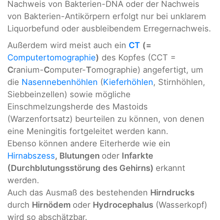
Nachweis von Bakterien-DNA oder der Nachweis
von Bakterien-Antikörpern erfolgt nur bei unklarem
Liquorbefund oder ausbleibendem Erregernachweis.
Außerdem wird meist auch ein
CT
(=
Computertomographie
)
des Kopfes (CCT =
C
ranium-
C
omputer-
T
omographie) angefertigt, um
die
Nasennebenhöhlen
(
Kieferhöhlen
, Stirnhöhlen,
Siebbeinzellen) sowie mögliche
Einschmelzungsherde des Mastoids
(Warzenfortsatz) beurteilen zu können, von denen
eine Meningitis fortgeleitet werden kann.
Ebenso können andere Eiterherde wie ein
Hirnabszess
, Blutungen
oder
Infarkte
(Durchblutungsstörung des Gehirns)
erkannt
werden.
Auch das Ausmaß des bestehenden
Hirndrucks
durch
Hirnödem
oder
Hydrocephalus
(Wasserkopf)
wird so abschätzbar.