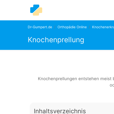
Dr-Gumpert.de
Orthopädie Online
Knochenerkr
Knochenprellung
Knochenprellungen entstehen meist b
od
Inhaltsverzeichnis